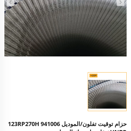
حزام توقيت تفلون/الموديل 941006 123RP270H