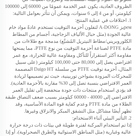
الظروف العادية، يكون عمر الخدمة عمومًا من 60000 إلى 100000
كيلومتر، أو من 4 إلى 6 سنوات، ويمكن أن تتأثر بعوامل التالية:
1. اختلافات في عملية المنتج:
ремيز A-DONG لتفلون أحزمة التوقيت
تستخدم عادةً مواد خام
عالية الجودة (مثل حبال الألياف الزجاجية، أجسام من المطاط
الكلوروبريني/مطاط النيتريل المُشبَّع) مدمجة مع طلاءات من
مادة PTFE لصناعة أحزمة التوقيت من نوع PTFE، مما يمنحها
مقاومة أكثر استقراراً للتآكل ومقاومة عالية للحرارة، مع عمر
افتراضي يصل إلى 80,000 حتى 100,000 كيلومتر (على سبيل
المثال، أحزمة توقيت PTFE من سلسلة Daigo HT المصممة
للمحركات المزودة بشواحن توربينية، حيث تم تصميمها لزيادة
العمر الافتراضي بنسبة تصل إلى 30% مقارنة بالأحزمة العادية).
قد يؤدي استخدام منتجات ذات جودة منخفضة إلى تقليل العمر
الافتراضي إلى 40000 - 60000 كيلومتر بسبب ضعف التصاق طبقة
الطلاء من مادة PTFE وعدم كفاية قوة المادة الأساسية، وقد
تظهر أيضًا مشاكل مثل التشقق المبكر والانزلاق وغيرها.
2. التأثير البيئي أثناء الاستخدام:
إذا تم استخدام المركبة لفترة طويلة في بيئات ذات درجة حرارة
عالية وغبارية (مثل المناطق الاستوائية والطرق الصحراوية)، أو إذا