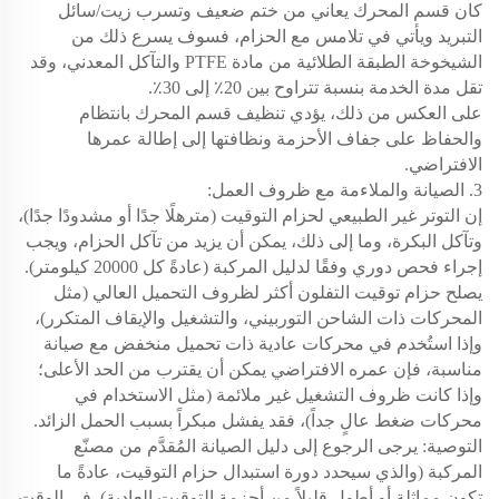
كان قسم المحرك يعاني من ختم ضعيف وتسرب زيت/سائل
التبريد ويأتي في تلامس مع الحزام، فسوف يسرع ذلك من
الشيخوخة الطبقة الطلائية من مادة PTFE والتآكل المعدني، وقد
تقل مدة الخدمة بنسبة تتراوح بين 20٪ إلى 30٪.
على العكس من ذلك، يؤدي تنظيف قسم المحرك بانتظام
والحفاظ على جفاف الأحزمة ونظافتها إلى إطالة عمرها
الافتراضي.
3. الصيانة والملاءمة مع ظروف العمل:
إن التوتر غير الطبيعي لحزام التوقيت (مترهلًا جدًا أو مشدودًا جدًا)،
وتآكل البكرة، وما إلى ذلك، يمكن أن يزيد من تآكل الحزام، ويجب
إجراء فحص دوري وفقًا لدليل المركبة (عادةً كل 20000 كيلومتر).
يصلح حزام توقيت التفلون أكثر لظروف التحميل العالي (مثل
المحركات ذات الشاحن التوربيني، والتشغيل والإيقاف المتكرر)،
وإذا استُخدم في محركات عادية ذات تحميل منخفض مع صيانة
مناسبة، فإن عمره الافتراضي يمكن أن يقترب من الحد الأعلى؛
وإذا كانت ظروف التشغيل غير ملائمة (مثل الاستخدام في
محركات ضغط عالٍ جداً)، فقد يفشل مبكراً بسبب الحمل الزائد.
التوصية: يرجى الرجوع إلى دليل الصيانة المُقدَّم من مصنّع
المركبة (والذي سيحدد دورة استبدال حزام التوقيت، عادةً ما
تكون مماثلة أو أطول قليلاً من أحزمة التوقيت العادية). في الوقت