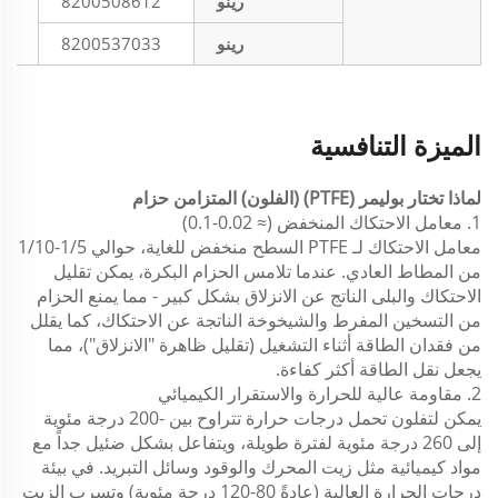
رينو
8200508612
رينو
8200537033
الميزة التنافسية
لماذا تختار بوليمر (PTFE)
(الفلون) المتزامن
حزام
1. معامل الاحتكاك المنخفض (≈ 0.02-0.1)
معامل الاحتكاك لـ PTFE
السطح منخفض للغاية، حوالي 1/5-1/10
من المطاط العادي. عندما تلامس الحزام البكرة، يمكن تقليل
الاحتكاك والبلى الناتج عن الانزلاق بشكل كبير - مما يمنع الحزام
من التسخين المفرط والشيخوخة الناتجة عن الاحتكاك، كما يقلل
من فقدان الطاقة أثناء التشغيل (تقليل ظاهرة "الانزلاق")، مما
يجعل نقل الطاقة أكثر كفاءة.
2. مقاومة عالية للحرارة والاستقرار الكيميائي
يمكن لتفلون تحمل درجات حرارة تتراوح بين -200 درجة مئوية
إلى 260 درجة مئوية لفترة طويلة، ويتفاعل بشكل ضئيل جداً مع
مواد كيميائية مثل زيت المحرك والوقود وسائل التبريد. في بيئة
درجات الحرارة العالية (عادةً 80-120 درجة مئوية) وتسرب الزيت