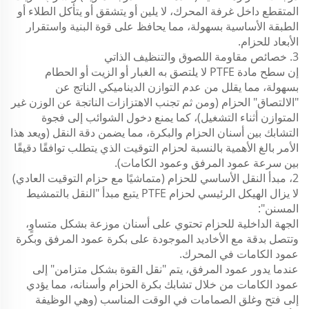
المتقطع داخل غرفة المحرك، لا يلين أو يتشقق أو يتأكل الطلاء أو
الطبقة الأساسية بسهولة، مما يحافظ على قوة البنية واستقرار
الأبعاد للحزام.
3. خصائص مقاومة اللصوق والتنظيف الذاتي
إن سطح مادة PTFE لا يلتصق به الغبار أو الزيت أو الحطام
بسهولة، مما يقلل من عدم التوازن الديناميكي الناتج عن
"الالتصاق" الحزام (ومن ثم تجنب الاهتزازات الناتجة عن الوزن غير
المتوازن أثناء التشغيل)، كما يمنع دخول الشوائب إلى فجوة
التشابك بين أسنان الحزام والبكرة، مما يضمن دقة النقل (ويعد هذا
الأمر بالغ الأهمية بالنسبة لحزام التوقيت الذي يتطلب توافقًا دقيقًا
بين سرعة عمود المرفق وعمود الكامات).
2، مبدأ النقل الأساسي للحزام (متماشيًا مع حزام التوقيت العادي)
لا يزال الهيكل الرئيسي لحزام PTFE يتبع مبدأ "النقل بالتمشيط
المسنن":
الجهة الداخلية للحزام تحتوي على أسنان موزعة بشكل متساوٍ،
وتتصل بدقة مع الأخاديد الموجودة على بكرة عمود المرفق وبكرة
عمود الكامات في المحرك.
عندما يدور عمود المرفق، يتم "نقل القوة بشكل متزامن" إلى
عمود الكامات من خلال تشابك بكرة الحزام وأسنانه، مما يؤدي
إلى فتح وغلق الصمامات في الوقت المناسب (وهي الوظيفة