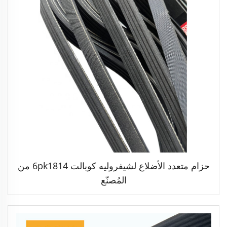
حزام متعدد الأضلاع لشيفروليه كوبالت 6pk1814 من
المُصنّع