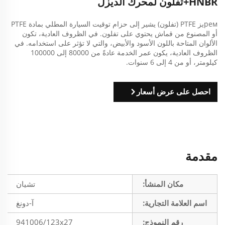
HNBR+تفلون لمحرك الديزل
ремيز PTFE (تفلون) يشير إلى حزام توقيت السيارة المطلي بمادة PTFE
أو المصنوع من قماش يحتوي على تفلون. في الظروف العادية، تكون
الألوان المتاحة باللون الأسود والأبيض، والتي لا تؤثر على استخدامه. في
الظروف العادية، يكون عمر الخدمة عادةً من 80000 إلى 100000
كيلومتر، أو من 4 إلى 6 سنوات.
احصل على عرض أسعار
مقدمة
مكان المنشأ:
تشيان
اسم العلامة التجارية:
آ-دونغ
رقم النموذج:
941006/123x27