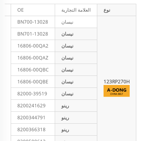
نوع
العلامة التجارية
OE
شك
نيسان
13028-BN700
نيسان
13028-BN701
نيسان
16806-00QA2
نيسان
16806-00QAZ
نيسان
16806-00QBC
123RP270H
نيسان
16806-00QBE
نيسان
82000-39519
رينو
8200241629
رينو
8200344791
رينو
8200366318