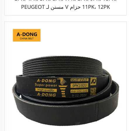
11PK، 12PK حزام V مسنن لـ PEUGEOT