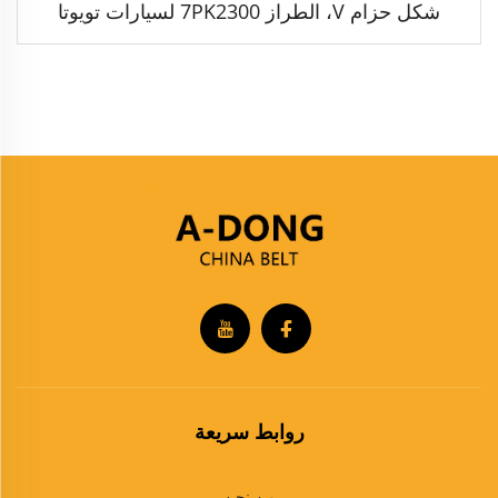
شكل حزام V، الطراز 7PK2300 لسيارات تويوتا
روابط سريعة
من نحن