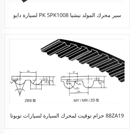
سير محرك المولد نيشيا PK 5PK1008 لسيارة دايو
88ZA19 حزام توقيت لمحرك السيارة لسيارات تويوتا