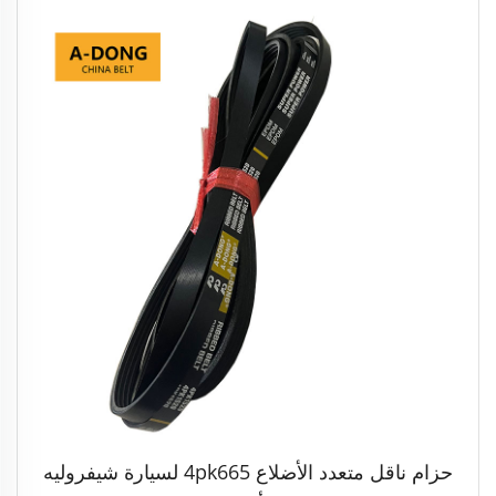
حزام ناقل متعدد الأضلاع 4pk665 لسيارة شيفروليه