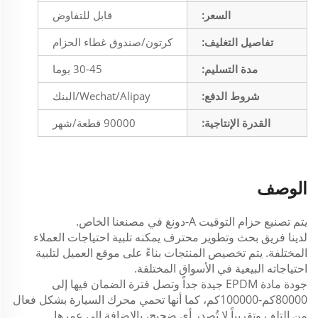
السعر:
قابل للتفاوض
تفاصيل التغليف:
كرتون/صندوق غطاء الحزام
مدة التسليم:
30-45 يوما
شروط الدفع:
Wechat/Alipay/البنك
القدرة الإنتاجية:
90000 قطعة/شهر
الوصف
يتم تصنيع حزام التوقيت A-دونغ في مصنعنا الخاص.
لدينا فريق بحث وتطوير محترف يمكنه تلبية احتياجات العملاء
المختلفة. يتم تخصيص المنتجات بناءً على موقع العميل لتلبية
احتياجاته البيعية في الأسواق المختلفة.
جودة مادة EPDM جيدة جداً وتصل فترة الضمان فيها إلى
80000كم-100000كم، كما أنها تحمي محرك السيارة بشكل فعال
من التلف وتقريباً لا تُصدر أي ضجيج، بالإضافة إلى عمرها