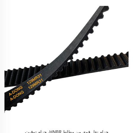
حزام نقل قوي من مطاط HNBR، حزام توقيت