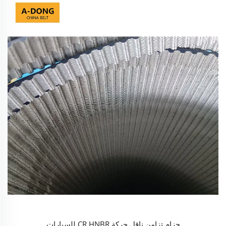
حزام تزامن ناقل حركة CR HNBR للسيارات