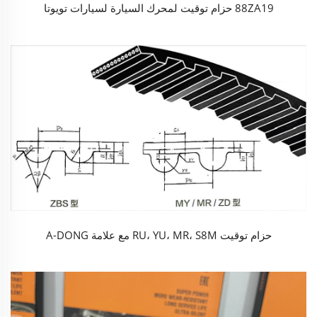
88ZA19 حزام توقيت لمحرك السيارة لسيارات تويوتا
حزام توقيت RU، YU، MR، S8M مع علامة A-DONG