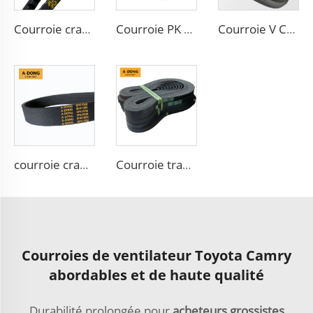
Courroie crantée A65 A66 A67 A68 A69 en caoutchouc BX70, courroie trapézoïdale V
Courroie PK 5PK1650 Courroie d'alternateur automobile Courroie nervurée 5PK865
Courroie V Chine Fabricant Courroie de moteur 6PK2563 à nervures PK 5PK692 Courroie d'entraînement pour ventilateur
courroie crantée 6PK1665 à surface spéciale en CR avec fibre d'aramide, réduisant le bruit, utilisée pour les voitures iraniennes
Courroie trapézoïdale nervurée 4PK 6PK 7PK 8PK 5PK970, courroie de ventilateur pour voiture Toyota
Courroies de ventilateur Toyota Camry
abordables et de haute qualité
Durabilité prolongée pour
acheteurs grossistes