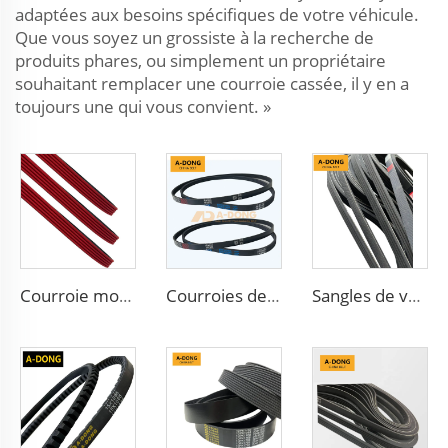
adaptées aux besoins spécifiques de votre véhicule.
Que vous soyez un grossiste à la recherche de
produits phares, ou simplement un propriétaire
souhaitant remplacer une courroie cassée, il y en a
toujours une qui vous convient. »
Courroie moulée PK/5PK1173 en matériau EPDM, adaptée pour moteur de course, haute qualité
Courroies de transmission striées standard 6PK1140 pour voitures
Sangles de voiture EPDM 8PK2895 Courroies en caoutchouc Courroies de ventilateur de camion 10PK