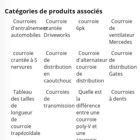
Catégories de produits associés
Courroies
Courroie
courroie
Courroie
d'entraînement
crantée
6pk
de
automobiles
Driveworks
ventilateur
Mercedes
courroie
Courroie
Courroie
Courroie
crantée à 5
de
d'alternateur
de
nervures
distribution
courroie
distribution
en
de
Gates
caoutchouc
distribution
Tableau
Courroies
Quelle est
Courroies
des tailles
de
la
à dents
de
transmission
différence
longueur
entre une
de
courroie
courroie
poly-V et
trapézoïdale
une
courroie