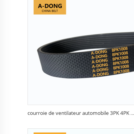
courroie de ventilateur automobile 3PK 4PK 5PK 6PK 7PK 8PK 9PK 10PK 11PK 12PK, cou