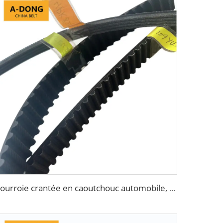
Courroie crantée en caoutchouc automobile, pièce de transmission pour ventilateur de convoyeur, courroie dentée