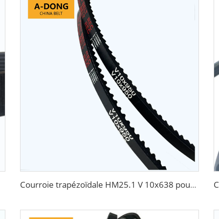
rroie V
Courroie trapézoïdale HM25.1 V 10x638 pour Daewoo Matiz