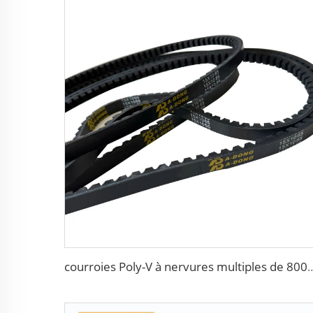
courroies Poly-V à nervures multiples de 80000 km de haute qualité, Courroies Poly-V / Micro V à