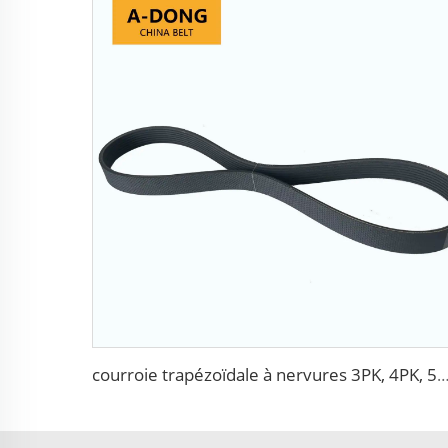
courroie trapézoïdale à nervures 3PK, 4PK, 5PK, 6PK, 7PK, 8PK, 9PK, 10PK, 11PK, 12