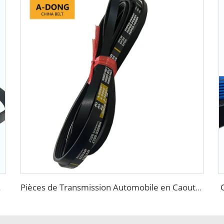
PK pour PEUGEOT
Pièces de Transmission Automobile en Caoutchouc Ventilateur Conveyortooth Drive Pk Timing Courroie Crantée