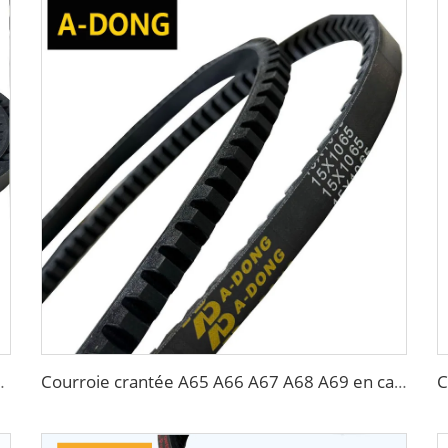
 nervures & Courroies crantées - Usine chinoise / Service OEM
Courroie crantée A65 A66 A67 A68 A69 en caoutchouc BX70, courroie trapézoïdale V