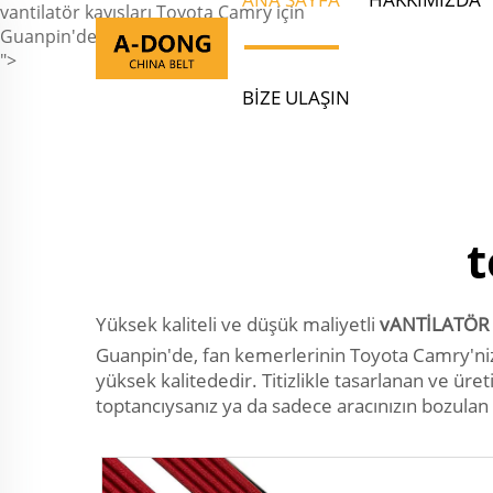
vantilatör kayışları Toyota Camry için
Guanpin'de biz nasıl ...
">
BIZE ULAŞIN
t
Yüksek kaliteli ve düşük maliyetli
vANTİLATÖR
Guanpin'de, fan kemerlerinin Toyota Camry'niz i
yüksek kalitededir. Titizlikle tasarlanan ve üre
toptancıysanız ya da sadece aracınızın bozulan 