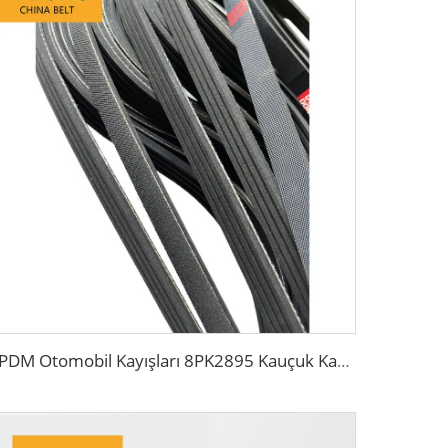
EPDM Otomobil Kayışları 8PK2895 Kauçuk Kayışlar Kamyon Fan Kayışları 10PK