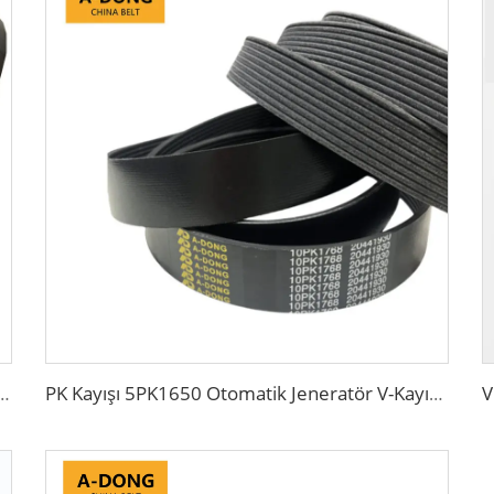
68 A69 V-KAYIŞ Dişli Kayış Kauçuk BX70 V Fan Kayışı
PK Kayışı 5PK1650 Otomatik Jeneratör V-Kayışı Oluklu Kayış 5PK865