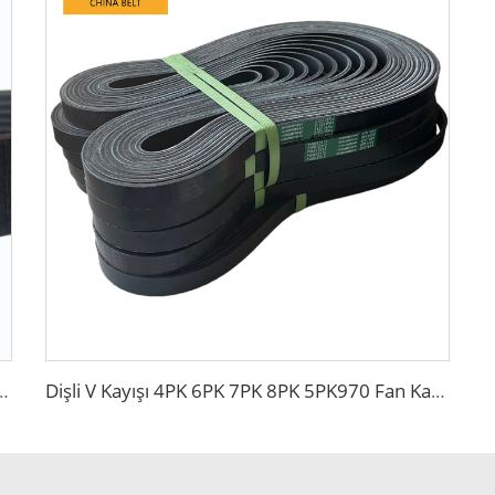
tabilen özel yüzeyli CR malzemeden ve aramid fiberden üretilmiş 6PK1665 oluklu V kayışı
Dişli V Kayışı 4PK 6PK 7PK 8PK 5PK970 Fan Kayışı Toyota Araçlar İçin