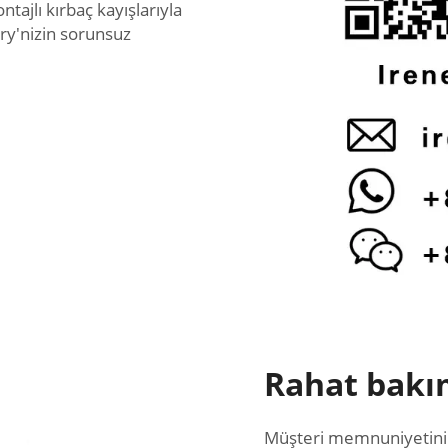
tajlı kırbaç kayışlarıyla
ry'nizin sorunsuz
Rahat bakım
Müşteri memnuniyetini ga