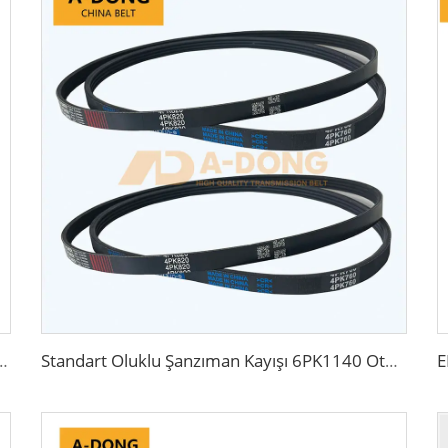
PDM Malzeme, Yarış Motoru İçin Uygun, Yüksek Kalite
Standart Oluklu Şanzıman Kayışı 6PK1140 Otomobiller İçin