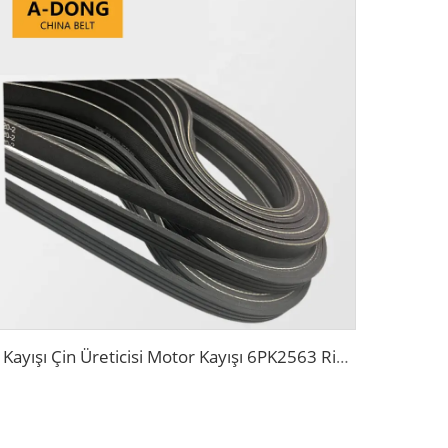
V Kayışı Çin Üreticisi Motor Kayışı 6PK2563 Ribbed PK 5PK692 Fan Tahrik Kayışı