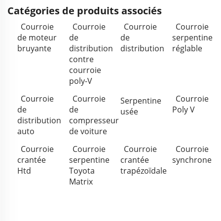
Catégories de produits associés
Courroie
Courroie
Courroie
Courroie
de moteur
de
de
serpentine
bruyante
distribution
distribution
réglable
contre
courroie
poly-V
Courroie
Courroie
Courroie
Serpentine
de
de
Poly V
usée
distribution
compresseur
auto
de voiture
Courroie
Courroie
Courroie
Courroie
crantée
serpentine
crantée
synchrone
Htd
Toyota
trapézoïdale
Matrix