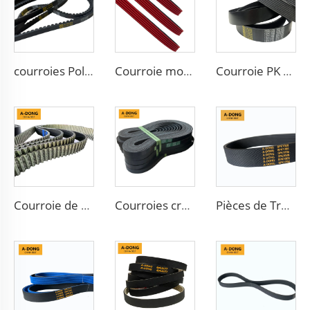
courroies Poly-V à nervures multiples de 80000 km de haute qualité, Courroies Poly-V / Micro V à nervures & Courroies crantées - Usine chinoise / Service OEM
Courroie moulée PK/5PK1173 en matériau EPDM, adaptée pour moteur de course, haute qualité
Courroie PK 5PK1650 Courroie d'alternateur automobile Courroie nervurée 5PK865
Courroie de distribution moteur
Courroies crantées Opel Drive 4PK643 pour Chevrolet Cruze
Pièces de Transmission Automobile en Caoutchouc Ventilateur Conveyortooth Drive Pk Timing Courroie Crantée