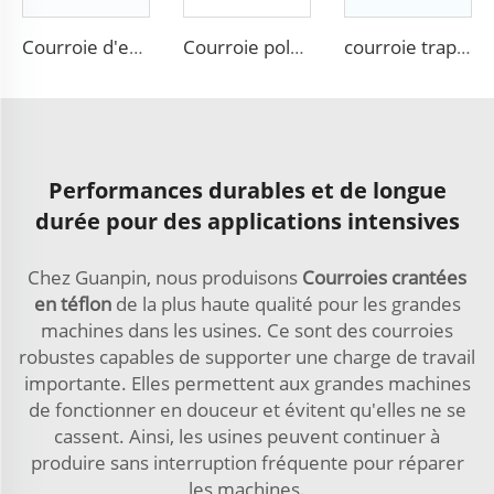
Courroie d'entraînement Matiz PK 4pk720 pour Chevrolet Daewoo, fabriquée en Corée
Courroie poly-V serpentine anti-chaleur en caoutchouc EPDM, courroie PK
courroie trapézoïdale à nervures 3PK, 4PK, 5PK, 6PK, 7PK, 8PK, 9PK, 10PK, 11PK, 12PK pour PEUGEOT
Performances durables et de longue
durée pour des applications intensives
Chez Guanpin, nous produisons
Courroies crantées
en téflon
de la plus haute qualité pour les grandes
machines dans les usines. Ce sont des courroies
robustes capables de supporter une charge de travail
importante. Elles permettent aux grandes machines
de fonctionner en douceur et évitent qu'elles ne se
cassent. Ainsi, les usines peuvent continuer à
produire sans interruption fréquente pour réparer
les machines.