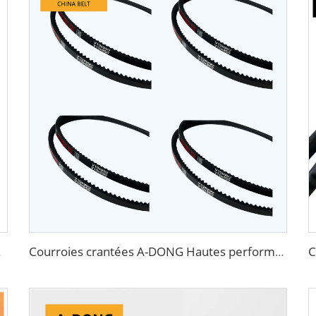
 haute qualité
Courroies crantées A-DONG Hautes performances pour transmission