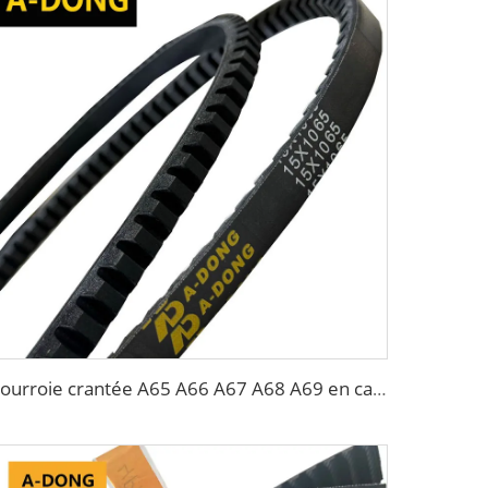
Courroie crantée A65 A66 A67 A68 A69 en caoutchouc BX70, courroie trapézoïdale V