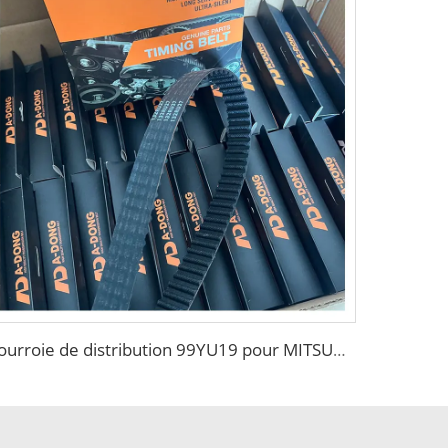
courroie de distribution 99YU19 pour MITSUBISHI, avec câble de tension en polyester importé