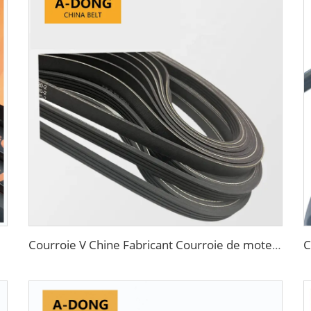
sante
Courroie V Chine Fabricant Courroie de moteur 6PK2563 à nervures PK 5PK692 Courroie d'entraînement pour ventilateur