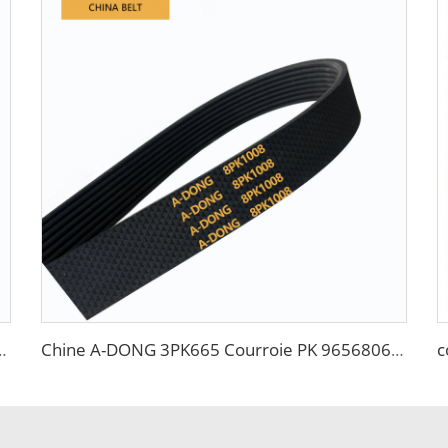
ure, courroies de transmission en caoutchouc pour alimentation automatique
Chine A-DONG 3PK665 Courroie PK 96568068 Pour GM Daewoo