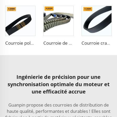
Courroie poly-V multi-rainures A-DONG pour ventilateur de voiture, courroies de transmission en caoutchouc pour alimentation automatique
Courroie de distribution moteur
Courroie crantée en caoutchouc à prix d'usine 6PK Courroies de ventilateur
Ingénierie de précision pour une
synchronisation optimale du moteur et
une efficacité accrue
Guanpin propose des courroies de distribution de
haute qualité, performantes et durables ! Elles sont