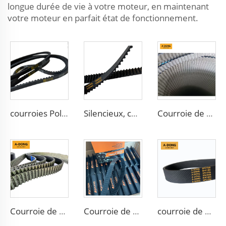
longue durée de vie à votre moteur, en maintenant
votre moteur en parfait état de fonctionnement.
courroies Poly-V à nervures multiples de 80000 km de haute qualité, Courroies Poly-V / Micro V à nervures & Courroies crantées - Usine chinoise / Service OEM
Silencieux, courroie de distribution avec différents types de dents, Protège les moteurs automobiles, Fabrication chinoise en matériaux HNBR/CR
Courroie de distribution en téflon/OEM 941006 123RP270H HNBR+Téflon pour moteur diesel
Courroie de transmission automatique Nouveau produit Personnalisable Matériau en caoutchouc OEM
Courroie de distribution A-DONG 88ZA19 fabriquée dans une usine chinoise, avec bonne résistance à l'huile et à la chaleur
courroie de ventilateur automobile 3PK 4PK 5PK 6PK 7PK 8PK 9PK 10PK 11PK 12PK, courroie V