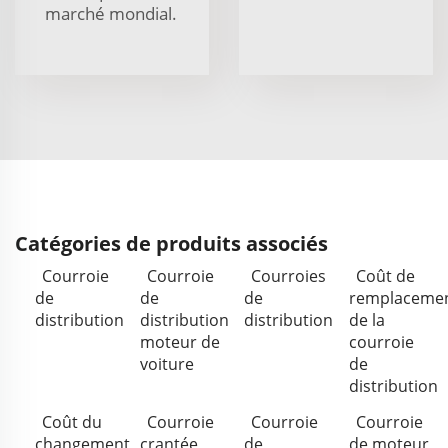
marché mondial.
Catégories de produits associés
Courroie
Courroie
Courroies
Coût de
de
de
de
remplaceme
distribution
distribution
distribution
de la
moteur de
courroie
voiture
de
distribution
Coût du
Courroie
Courroie
Courroie
changement
crantée
de
de moteur