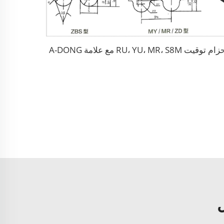
م توقيت RU، YU، MR، S8M مع علامة A-DONG
ل