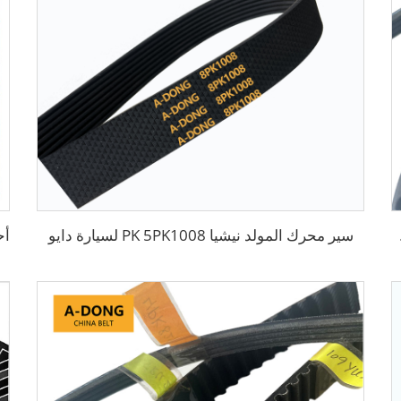
سير محرك المولد نيشيا PK 5PK1008 لسيارة دايو
ية أبيض\/أسود