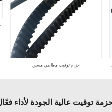
حزا
حزام توقيت مطاطي مسنن
3PK، 4PK، 5PK، 6PK، 7PK، 8PK حزام V مسنن لـ PEUGEOT
زمة توقيت عالية الجودة لأداء فعّا