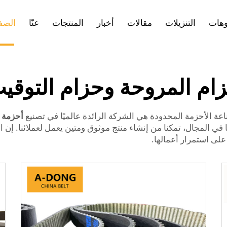
وهات
التنزيلات
مقالات
أخبار
المنتجات
عنّا
الصفح
ام المروحة وحزام التوقي
أحزمة 
نات الصناعية. نحن شركة ذات خبرة، مع 20 عامًا في المجال، تمكنا من إنشاء منتج موثوق ومتين يع
لى استمرار أعمالها.