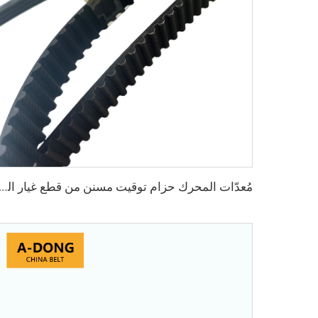
مُعدّات المحرك حزام توقيت مسنن من قطع غيار السيارات مطاطي مع الألياف الزجاج