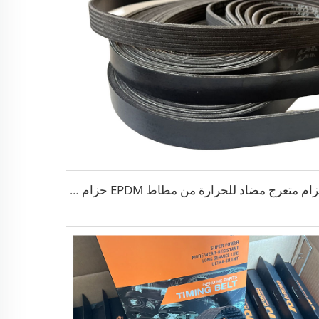
حزام متعرج مضاد للحرارة من مطاط EPDM حزام PK بولي مسنن