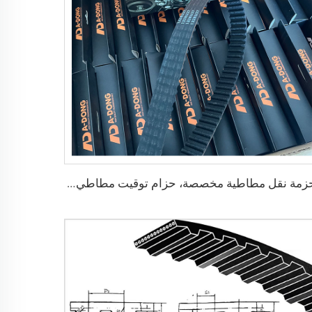
أحزمة نقل مطاطية مخصصة، حزام توقيت مطاطي 154RU25