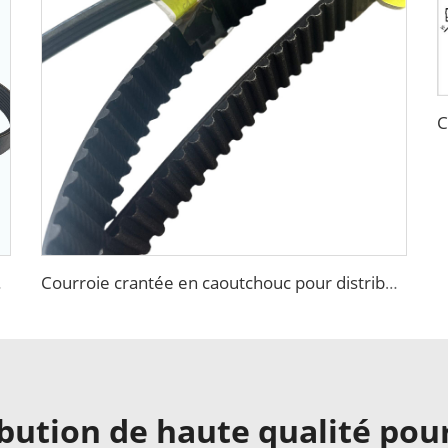
PK pour PEUGEOT
Courroie crantée en caoutchouc pour distribution
ibution de haute qualité po