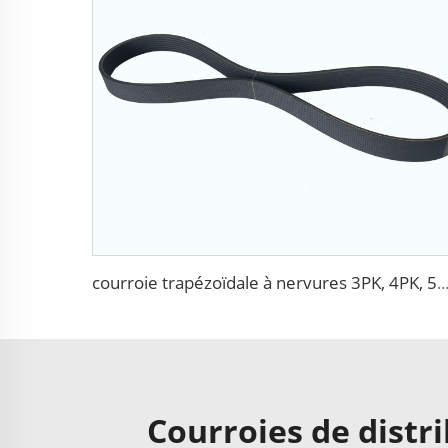
courroie trapézoïdale à nervures 3PK, 4PK, 5PK, 6PK, 7PK, 8PK, 9PK, 10PK, 11PK, 12
Courroies de distr