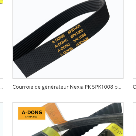
rantée Pièces automobiles Courroie de distribution en caoutchouc avec fibre de verre Blanc/noir
Courroie de générateur Nexia PK 5PK1008 pour Daewoo