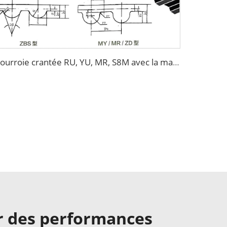
Courroie crantée RU, YU, MR, S8M avec la marque A-DONG
ur des performances