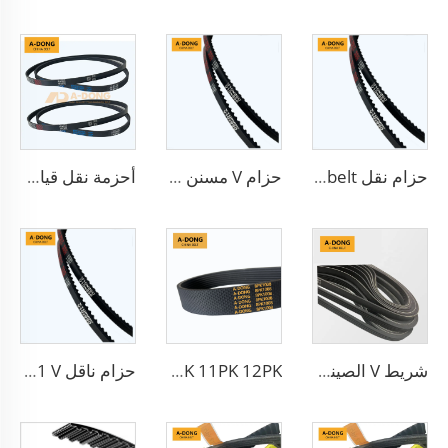
حزام نقل V-belt كهربائي فعال 13X900LA بأسنان مطاطية لنقل الحركة بالتروس، حزام الدينامو
حزام V مسنن مطاطي للسيارات
أحزمة نقل قياسية مزودة بأسنان 6PK1140 للسيارات
شريط V الصيني لمصنع المحرك شريط 6PK2563 مشقوق PK 5PK692 شريط ناقل للرياح
3PK 4PK 5PK 6PK 7PK 8PK 9PK 10PK 11PK 12PK حزام مروحة أوتوماتيكي، حزام V
حزام ناقل HM25.1 V بمقاس 10x638 لسيارة دايو ماتيز