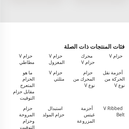
فئات المنتجات ذات الصلة
حزام V
محرك
حزام V
حزام V
حزام V
المغزول
مطاطي
أحزمة نقل
حزام
حزام V
ما هو
الحركة من
المحرك من
مثلثي
الحزام
نوع V
نوع V
المتعرج
مقابل حزام
التوقيت
V Ribbed
أحزمة
استبدال
حزام
Belt
غيتس
حزام المولد
المروحة
المزروعة
وحزام
التوقيت