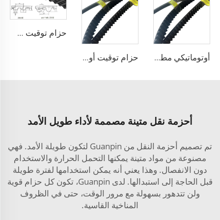
حزام توقيت RU، YU، MR، S8M مع علامة A-DONG
أوتوماتيكي مطاطي حزام V حزام ناقل مروحة مسنن أجزاء نقل حزام مسنن
حزام توقيت أوتوماتيكي لمحرك السيارة من مادة المطاط
أحزمة نقل متينة مصممة لأداء طويل الأمد
تم تصميم أحزمة النقل من Guanpin لتكون طويلة الأمد. فهي
مصنوعة من مواد متينة يمكنها التحمل الحرارة والاستخدام
دون الانفصال. وهذا يعني أنه يمكن استخدامها لفترة طويلة
قبل الحاجة إلى استبدالها. لدى Guanpin، تكون كل حزام قوية
ولن تتدهور بسهولة مع مرور الوقت، حتى في الظروف
المناخية القاسية.