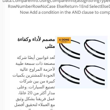
Data.CompareInfo.UsingCompareInfo(assignStringTypePr
RowNumberRowNoCase ElseReturn-1End SelectElseDi
Now Add a condition in the AND clause to compa
مصمم لأداء وكفاءة
مثلى
تُعد غوانبين أيضًا شركة
مصنعة ذات سمعة طيبة
لأحزمة المراوح عالية
الجودة للمشترين بكميات
كبيرة من بين شركات
تصنيع السيارات. وعلى
مدار أكثر من 20 عامًا،
عمل فريقنا بشكل وثيق
مع العملاء لتحقيق أفضل