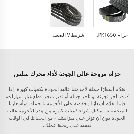
حزام PK 5PK1650 لمولد السيارة حزام V ذو حواف 5PK865
شريط V الصيني لمصنع المحرك شريط 6PK2563 مشقوق PK 5PK692 شريط ناقل للرياح
حزام مروحة عالي الجودة لأداء محرك سلس
نقدّم أسعارًا جملة لأحزمتنا عالية الجودة بكميات كبيرة. إذا
كنت تاجر تجزئة أو تاجر جملة أو تدير متجر قطع غيار سيارات،
فإننا نقدّم أسعارًا مخفضة على الأحزمة بالجملة. وبأسعارنا
المنخفضة، يمكنك شراء كميات كبيرة من هذه الأحزمة عالية
الجودة دون أن تؤثر على ميزانيتك – مع الحفاظ في الوقت
نفسه على ربحية عملك.