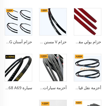
حزام بولي مقولب/5PK1173 من مادة EPDM، مناسب لمحركات السباق، عالي الجودة
حزام V مسنن مطاطي للسيارات
حزام أسنان A-DONG أحزمة نقل عالية الأداء
أحزمة نقل قياسية مزودة بأسنان 6PK1140 للسيارات
أحزمة سيارات من مادة EPDM 8PK2895، سيور مطاطية، سيور مراوح الشاحنات 10PK
سيارة A65 A66 A67 A68 A69 حزام V حزام مسنن مطاطي BX70 حزام مروحة V