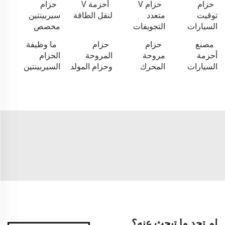
حزام
حزام V
أحزمة V
حزام
توقيت
متعدد
لنقل الطاقة
سيربينتين
السيارات
التجويفات
مخصص
مصنع
حزام
حزام
ما وظيفة
أحزمة
مروحة
المروحة
الحزام
السيارات
المحرك
وحزام المولد
السيربينتين
لم تجد ما تبحث عنه؟