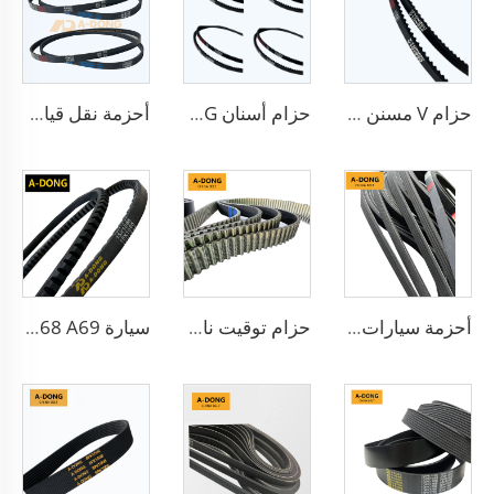
حزام V مسنن مطاطي للسيارات
حزام أسنان A-DONG أحزمة نقل عالية الأداء
أحزمة نقل قياسية مزودة بأسنان 6PK1140 للسيارات
أحزمة سيارات من مادة EPDM 8PK2895، سيور مطاطية، سيور مراوح الشاحنات 10PK
حزام توقيت ناقل الحركة الآلي من مادة المطاط حسب الطلب، منتج جديد بمواصفات OEM
سيارة A65 A66 A67 A68 A69 حزام V حزام مسنن مطاطي BX70 حزام مروحة V