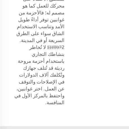
محركك للعمل كما هو
مصمم له؛ فالأحزمة من
غوانبين توفر أداءً طويل
الأمد وتناسب الاستخدام
الشاق سواء على الطرق
السريعة أو في المدينة.
E̶H̶T̶0̶7̶2 لا تُخاطر
بنشاطك التجاري
باستخدام أحزمة مروحة
رديئة قد تُتلف جهازك
وتُكلفك آلاف الدولارات
في الإصلاحات والتوقف
عن العمل. اختر غوانبين،
واحتفظ بالمركز الأول في
المنافسة.