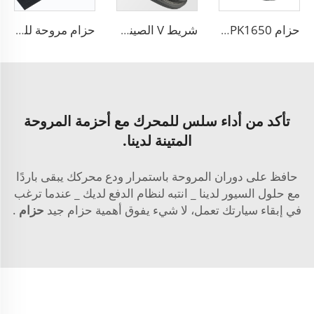
حزام PK 5PK1650 لمولد السيارة حزام V ذو حواف 5PK865
شريط V الصيني لمصنع المحرك شريط 6PK2563 مشقوق PK 5PK692 شريط ناقل للرياح
حزام مروحة للسيارة 6PK حزام نقل محرك حزام Poly V
تأكد من أداء سلس للمحرك مع أحزمة المروحة
المتينة لدينا.
حافظ على دوران المروحة باستمرار ودع محركك يبقى باردًا
مع حلول السيور لدينا _ انتبه لنظام الدفع لديك _ عندما ترغب
في إبقاء سيارتك تعمل، لا شيء يفوق أهمية حزام جيد
حزام
.