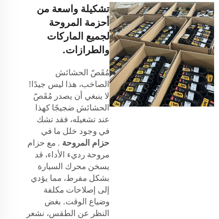
تشكيلة واسعة من
أحزمة المروحة
لجميع الماركات
والطرازات.
مُقَصّ الحشائش
الصاخب، هذا ليس جيدًا!
لا ينبغي أن يصدر مُقَصّ
الحشائش ضجيجًا كهذا
عند تشغيله، فقد تشك
في وجود خلل ما في
حزام المروحة
. مع حزام
مروحة رديء الأداء، قد
يسخن محرك السيارة
بشكل مفرط، مما يؤدي
إلى إصلاحات مكلفة
وضياع الوقت. بغض
النظر عن الطقس، نشعر