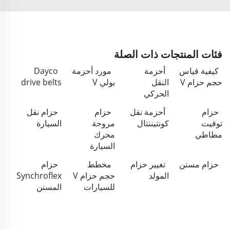
فئات المنتجات ذات الصلة
كيفية قياس
أحزمة
مورد أحزمة
Dayco
حجم حزام V
النقل
بولي V
drive belts
الحركي
حزام
أحزمة نقل
حزام
حزام نقل
توقيت
كونتيننتال
مروحة
السيارة
مطاطي
محرك
السيارة
حزام مسنن
تغيير حزام
مخطط
حزام
المولد
حجم حزام V
Synchroflex
للسيارات
المسنن