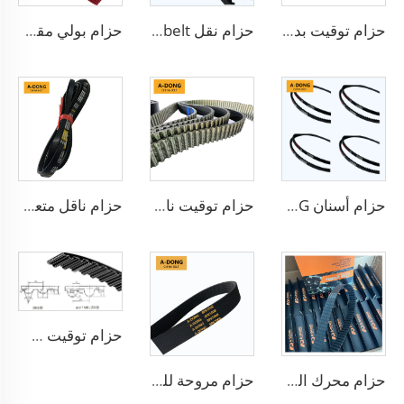
حزام توقيت بدون ضوضاء، أنواع مختلفة من أسنان الحزام، لحماية محركات السيارات، مواد HNBR/CR من مصنع في الصين
حزام نقل V-belt كهربائي فعال 13X900LA بأسنان مطاطية لنقل الحركة بالتروس، حزام الدينامو
حزام بولي مقولب/5PK1173 من مادة EPDM، مناسب لمحركات السباق، عالي الجودة
حزام أسنان A-DONG أحزمة نقل عالية الأداء
حزام توقيت ناقل الحركة الآلي من مادة المطاط حسب الطلب، منتج جديد بمواصفات OEM
حزام ناقل متعدد الأضلاع 4pk665 لسيارة شيفروليه أفيو
حزام توقيت RU، YU، MR، S8M مع علامة A-DONG
حزام محرك السيارة حزام توقيت مطلي
حزام مروحة للسيارة 6PK حزام نقل محرك حزام Poly V