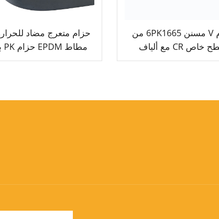
حزام V مسنن 6PK1665 من
حزام متعرج مضاد للحرار
سطح خاص CR مع ألياف
مطاط 
راميد الذي يمكنه تقليل
مسنن
ضوضاء المستخدم في
السيارات الإيرانية