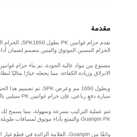
مقدمة
الحزام المسنن الموثوق والمتين مصمم لضمان أداء 
الانزلاق وزيادة الكفاءة، مما يجعله خيارًا مثاليًا لن
وبطول 1650 مم وعرض 5PK
سيارة دفعٍ رباعي، فإن حزام غوانبين PK سيلبي بالتأكيد احتياجاتك وسيبقي مولد مركبتك يعمل بسلاسة.
تتم عملية التركيب بسرعة وسهولة، مما يسمح لك با
Guanpin PK والتمتع بأداء موثوق لمسافات طويلة قادمة.