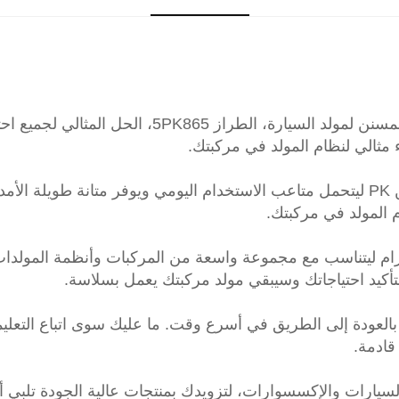
نقدم حزام غوانبين PK بطول 5PK1650، الحزام المسنن 
مثالي لنظام المولد في مركبتك.
مصنوع من مواد عالية الجودة، تم بناء حزام غوانبين PK ليتحمل متاعب الاستخدام اليومي 
ظام المولد في مركبتك.
، تم تصميم هذا الحزام ليتناسب مع مجموعة واسعة من المركبات وأنظمة ا
لعودة إلى الطريق في أسرع وقت. ما عليك سوى اتباع التعليما