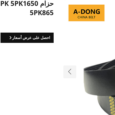
5PK865
احصل على عرض أسعار