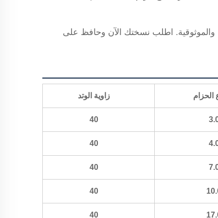
الآن بالترقية إلى حزام Guanpin PK واعِش الفرق في الأداء والموثوقية. اطلب نسختك الآن وحافظ على
 الحزام
زاوية الوتد
40
3.
40
4.
40
7.
40
10.
40
17.