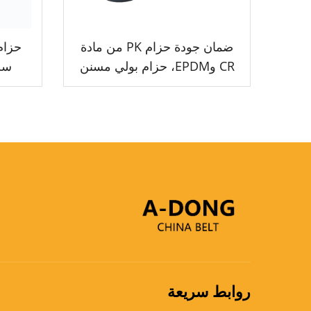
ضمان جودة حزام PK من مادة
CR وEPDM، حزام بولي مسنن
V للسيارات
الأ
ال
روابط سريعة