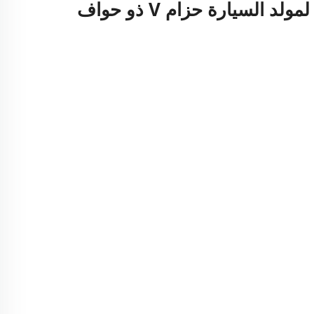
حزام PK 5PK1650 لمولد السيارة حزام V ذو حواف