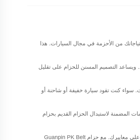
لمولد السيارة، الطراز 5PK865، الحل المثالي لجميع احتياجاتك من الأحزمة في مجال السيارات. هذا
ويوفر متانة طويلة الأمد. ويساعد التصميم المسنن للحزام على تقليل
لمولدات. سواء كنت تقود سيارة خفيفة أو شاحنة أو
ت المضمنة لاستبدال الحزام القديم بحزام
واثقًا من Guanpin، العلامة الرائدة في قطع غيار السيارات والإكسسوارات، لتزويدك بمنتجات عالية الجودة تلبي أعلى معاييرك. مع حزام Guanpin PK Belt