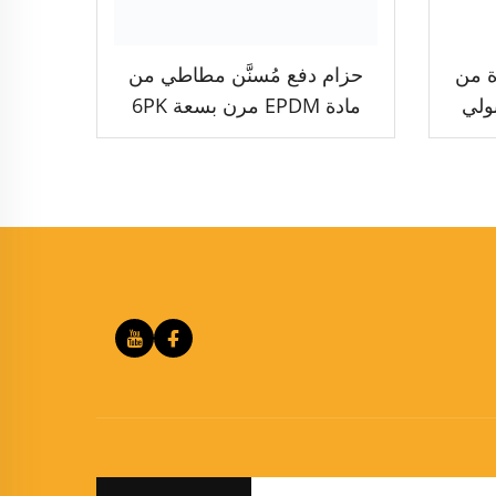
ة من
حزام دفع مُسنَّن مطاطي من
EPDM حزام PK بولي
مادة EPDM مرن بسعة 6PK
وطول 1200 مم