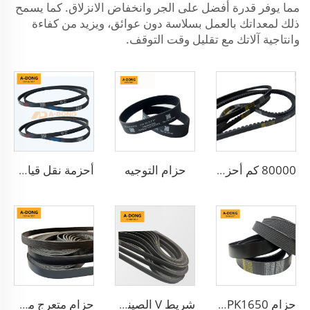
مما يوفر قدرة أفضل على الجر وانخفاض الانزلاق. كما يسمح
ذلك لمعداتك بالعمل بسلاسة دون عوائق، ويزيد من كفاءة
وانتاجية آلاتك مع تقليل وقت التوقف.
حزام التوجيه
80000 كم أحزمة بولي-في متعددة التجويفات عالية الجودة، أحزمة بولي-في/ أحزمة دقيقة ذات تجويفات صغيرة وأحزمة سير حزامية - مصنع في الصين/خدمة تصنيع المعدات الأصلية
أحزمة نقل قياسية مزودة بأسنان 6PK1140 للسيارات
حزام PK 5PK1650 لمولد السيارة حزام V ذو حواف 5PK865
شريط V الصيني لمصنع المحرك شريط 6PK2563 مشقوق PK 5PK692 شريط ناقل للرياح
حزام متعرج مضاد للحرارة من مطاط EPDM حزام PK بولي مسنن