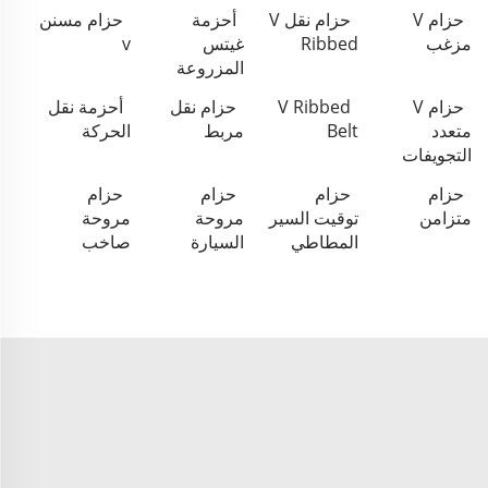
حزام V
حزام نقل V
أحزمة
حزام مسنن
مزغب
Ribbed
غيتس
v
المزروعة
حزام V
V Ribbed
حزام نقل
أحزمة نقل
متعدد
Belt
مربط
الحركة
التجويفات
حزام
حزام
حزام
حزام
متزامن
توقيت السير
مروحة
مروحة
المطاطي
السيارة
صاخب