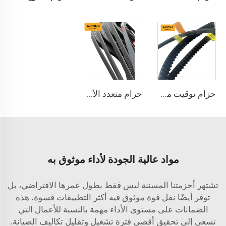
حزام توقيت من مادة CR HNBR للسيارات
حزام متعدد الأضلاع لشيفروليه كوبالت 6pk1814 من المُصنّع
مواد عالية الجودة لأداء موثوق به
تشتهر أحزمتنا المسننة ليس فقط بطول عمرها الافتراضي، بل
توفر أيضًا نقل قوة موثوق فيه أكثر التطبيقات قسوة. هذه
الضمانات على مستوى الأداء مهمة بالنسبة للأعمال التي
تسعى إلى تحقيق أقصى فترة تشغيل وتقليل تكاليف الصيانة.