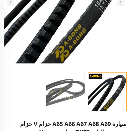
سيارة A65 A66 A67 A68 A69 حزام V حزام