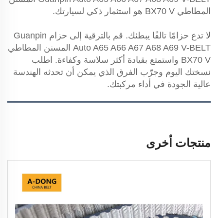
المطاطي BX70 V هو استثمار ذكي لسيارتك.
لا تدع حزامًا تالفًا يبطئك. قم بالترقية إلى حزام Guanpin
Auto A65 A66 A67 A68 A69 V-BELT المسنن المطاطي
BX70 V واستمتع بقيادة أكثر سلاسة وكفاءة. اطلب
نسختك اليوم وجرّب الفرق الذي يمكن أن تحدثه الهندسة
عالية الجودة في أداء مركبتك.
منتجات أخرى