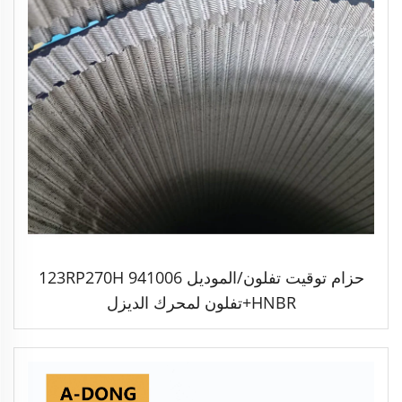
حزام توقيت تفلون/الموديل 941006 123RP270H
HNBR+تفلون لمحرك الديزل