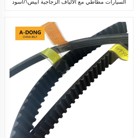
السيارات مطاطي مع الألياف الزجاجية أبيض\/أسود