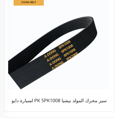
سير محرك المولد نيشيا PK 5PK1008 لسيارة دايو