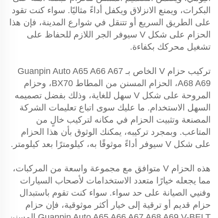
البكرات، ويمنع الانزلاق ويكفل أداءً مثاليًا. سواء كنت تقود
على الطريق السريع أو تتنقل في شوارع المدينة، فإن هذا
الحزام على شكل V سيوفر الجر اللازم للحفاظ على
تشغيل محركك بكفاءة.
تركيب حزام V الخاص بـ Guanpin Auto A65 A66 A67
A68 A69، الحزام المسنن من المطاط BX70، وحزام
المروحة على شكل V سهل للغاية، وذلك بفضل تصميمه
السهل الاستخدام. ما عليك سوى اتباع تعليمات الشركة
المصنعة وتثبيت الحزام في مكانه لتركيب خالٍ من
المتاعب. وبمجرد تركيبه، يمكنك الوثوق بأن هذا الحزام
على شكل V سيوفر أداءً موثوقًا به، كيلومترًا بعد كيلومتر.
هذه الحزام V متوافق مع مجموعة واسعة من المركبات،
مما يجعله خيارًا متعدد الاستخدامات لأصحاب السيارات
وفنيي الصيانة على حد سواء. سواء كنت تقوم باستبدال
حزام قديم أو ترقية إلى خيار أكثر موثوقية، فإن حزام
Guanpin Auto A65 A66 A67 A68 A69 V-BELT المسنن