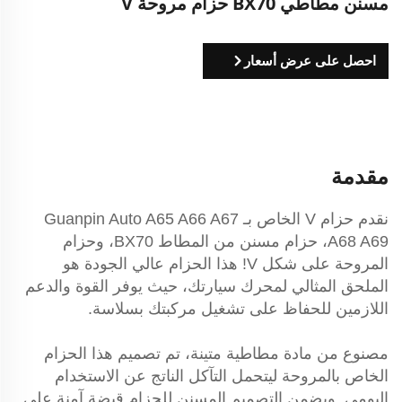
مسنن مطاطي BX70 حزام مروحة V
احصل على عرض أسعار
مقدمة
نقدم حزام V الخاص بـ Guanpin Auto A65 A66 A67
A68 A69، حزام مسنن من المطاط BX70، وحزام
المروحة على شكل V! هذا الحزام عالي الجودة هو
الملحق المثالي لمحرك سيارتك، حيث يوفر القوة والدعم
اللازمين للحفاظ على تشغيل مركبتك بسلاسة.
مصنوع من مادة مطاطية متينة، تم تصميم هذا الحزام
الخاص بالمروحة ليتحمل التآكل الناتج عن الاستخدام
اليومي. ويضمن التصميم المسنن للحزام قبضة آمنة على