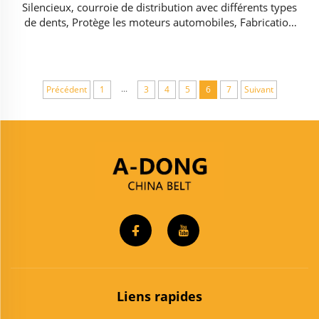
Silencieux, courroie de distribution avec différents types
de dents, Protège les moteurs automobiles, Fabrication
chinoise en matériaux HNBR/CR
...
Précédent
1
3
4
5
6
7
Suivant
Liens rapides