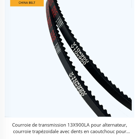
Courroie de transmission 13X900LA pour alternateur,
courroie trapézoïdale avec dents en caoutchouc pour
transmission par engrenages, courroie crantée pour