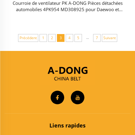
Courroie de ventilateur PK A-DONG Pièces détachées
automobiles 4PK954 MD308925 pour Daewoo et
Chevrolet
...
Précédent
1
2
3
4
5
7
Suivant
Liens rapides