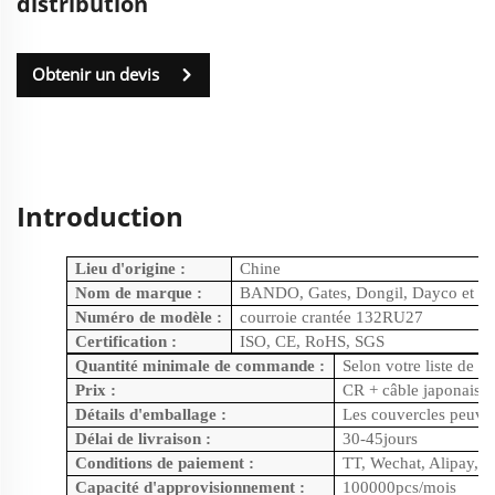
distribution
Obtenir un devis
Introduction
Lieu d'origine :
Chine
Nom de marque :
BANDO, Gates, Dongil, Dayco et au
Numéro de modèle :
courroie crantée 132RU27
Certification :
ISO, CE, RoHS, SGS
Quantité minimale de commande :
Selon votre liste de t
Prix :
CR + câble japonais
Détails d'emballage :
Les couvercles peuven
Délai de livraison :
30-45jours
Conditions de paiement :
TT, Wechat, Alipay, p
Capacité d'approvisionnement :
100000pcs/mois