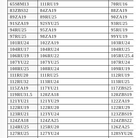
65S8M13
111RU19
70RU16
83ZBS32
84ZA19
88ZA19
89ZA19
89RU25
90ZA19
91SZA19
92SYU25
93RU25
94RU25
95ZA19
95RU19
97RU25
98ZA19
99YU19
101RU24
102ZA19
103RU24
104RU17
104RU24
104RU25
106RU19
106RU22
105RU25.4
107YU22
107YU25
107RU24
108RU25
108RU24
109RU19
111RU20
111RU25
112RU19
112RU32
113RU24
113RU25
115ZA19
117YU21
117ZBS25
119RU31.5
120ZA18
120ZBS19
121YU21
121YU29
122ZA19
122RU19
122RU20
122RU29
123RU21
123YU24
123ZBS19
124ZA18
124ZA25
124ZBS22
124RU25
125RU20
126ZA25
127RU25
127YU24
128SYU26