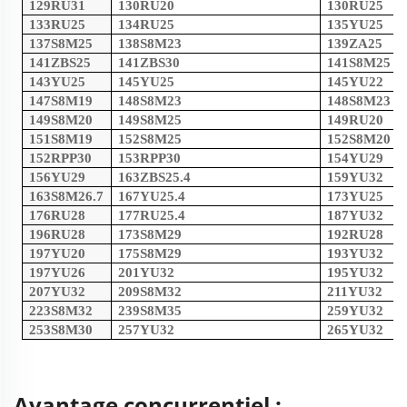
129RU31
130RU20
130RU25
133RU25
134RU25
135YU25
137S8M25
138S8M23
139ZA25
141ZBS25
141ZBS30
141S8M25
143YU25
145YU25
145YU22
147S8M19
148S8M23
148S8M23
149S8M20
149S8M25
149RU20
151S8M19
152S8M25
152S8M20
152RPP30
153RPP30
154YU29
156YU29
163ZBS25.4
159YU32
163S8M26.7
167YU25.4
173YU25
176RU28
177RU25.4
187YU32
196RU28
173S8M29
192RU28
197YU20
175S8M29
193YU32
197YU26
201YU32
195YU32
207YU32
209S8M32
211YU32
223S8M32
239S8M35
259YU32
253S8M30
257YU32
265YU32
Avantage concurrentiel :