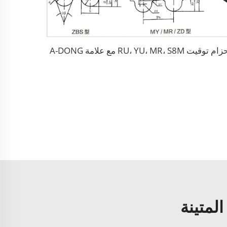
م توقيت RU، YU، MR، S8M مع علامة A-DONG
لمتينة