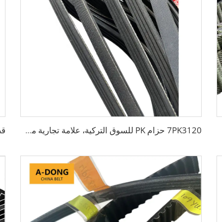
7PK3120 حزام PK للسوق التركية، علامة تجارية مخصصة، حزام V مسطح ذو سطح خشن