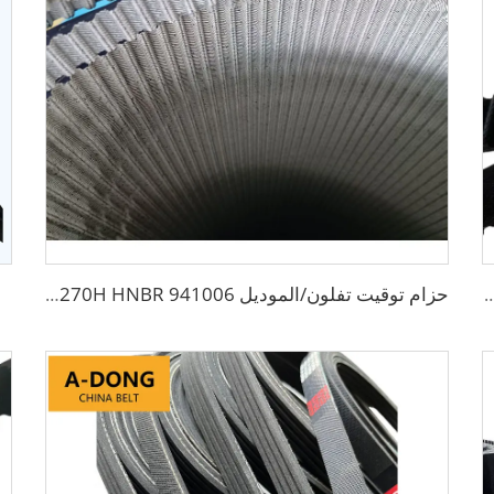
فة من أسنان الحزام، لحماية محركات السيارات، مواد HNBR/CR من مصنع في الصين
حزام توقيت تفلون/الموديل 941006 123RP270H HNBR+تفلون لمحرك الديزل