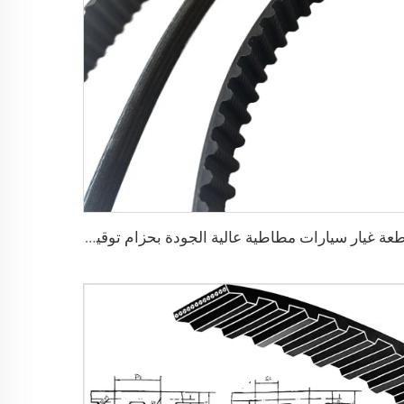
قطعة غيار سيارات مطاطية عالية الجودة بحزام توقيت V Belt