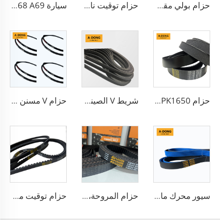
حزام بولي مقولب/5PK1173 من مادة EPDM، مناسب لمحركات السباق، عالي الجودة
حزام توقيت ناقل الحركة الآلي من مادة المطاط حسب الطلب، منتج جديد بمواصفات OEM
سيارة A65 A66 A67 A68 A69 حزام V حزام مسنن مطاطي BX70 حزام مروحة V
حزام PK 5PK1650 لمولد السيارة حزام V ذو حواف 5PK865
شريط V الصيني لمصنع المحرك شريط 6PK2563 مشقوق PK 5PK692 شريط ناقل للرياح
حزام V مسنن 04120-21749 بجودة EPDM، أحزمة أسنان 15*1245 مم، حزام نقل مسطح من نوع V
سيور محرك ماتيز PK 4pk720 لشيفروليه دايو مصنوعة في كوريا
حزام المروحة، حزام السيارة، حزام التوقيت، حزام ناقل الحركة للضمان 100000 كم
حزام توقيت مسنن A-DONG AV13X1330 لمحرك السيارة، حزام مروحة سيارات بأسنان على شكل V