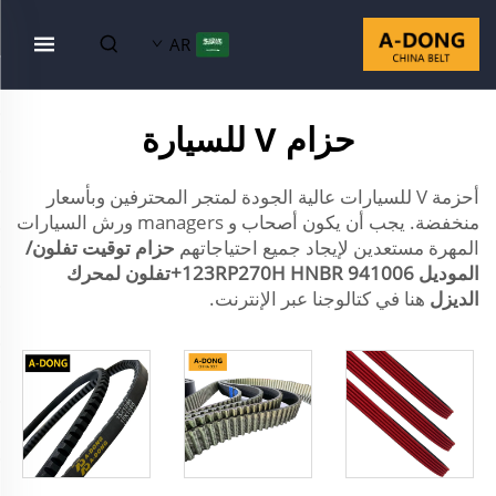
AR
حزام V للسيارة
أحزمة V للسيارات عالية الجودة لمتجر المحترفين وبأسعار
منخفضة. يجب أن يكون أصحاب و managers ورش السيارات
المهرة مستعدين لإيجاد جميع احتياجاتهم
حزام توقيت تفلون/
الموديل 941006 123RP270H HNBR+تفلون لمحرك
الديزل
هنا في كتالوجنا عبر الإنترنت.