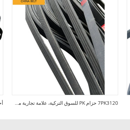
7PK3120 حزام PK للسوق التركية، علامة تجارية مخصصة، حزام V مسطح ذو سطح خشن