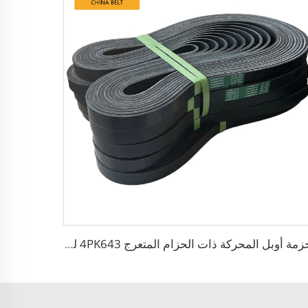
أحزمة أوبل المحركة ذات الحزام المتعرج 4PK643 لشيفروليه كروز