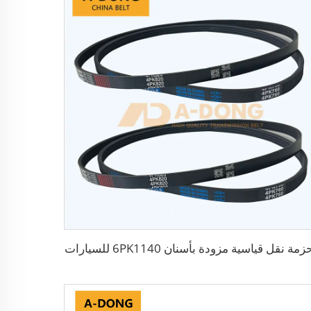
زمة نقل قياسية مزودة بأسنان 6PK1140 للسيارات