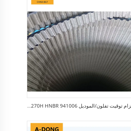
حزام توقيت تفلون/الموديل 941006 123RP270H HNBR+تفلون لمحرك الديزل