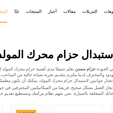
وهات
التنزيلات
مقالات
أخبار
المنتجات
عنّا
الصفح
ستبدال حزام محرك المولد
لي الجودة
حزام مسنن
نعلم جميعًا مدى أهمية حزام محرك المولد 
ود والمحترف لدينا ملتزم بتقديم تجربة صيانة خالية من المتاعب، م
ا تختار جوانبين لاستبدال حزام محرك المولد، يمكنك أن تكون مطمئن
إنجاز العمل بشكل صحيح. فريقنا من الميكانيكيين المحترفين في جو
اجاتك المتعلقة بالسيارة. نحن نفهم نظام مركبتك ونستطيع تقديم خد