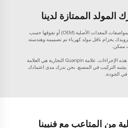
المولد الممتازة لدينا
علاوة على ذلك، فإن أحزمة الاستبدال الخاصة بنا تعادل تلك المستخدمة في العديد من وكالات هارلي-ديفيدسون وتفي بمواصفات المعدات الأصلية (OEM) أو تفوقها حسب
 الشركة المصنعة، وسوف يُتاح لك اختيار لون داخلي أسود أو بني فاتح عند الحاجة. يمكنك الوثوق بـ Guanpin لتزويدك بحزام ناقل مولد كهرباء تم تصميمه وهندسته
ت ممكن.
للتأكد من أن سيارتك في أفضل حالة، تحتاج إلى إجراء صيانة دورية معينة، ويُعد استبدال حزام ناقل المولد الكهربائي أحد هذه الإجراءات. علامة Guanpin التجارية هي العلامة
ذي يشبه التركيب في المصنع. نحن ندرك مدى اعتمادك
في الجودة.
ية من المتاعب مع فنيينا