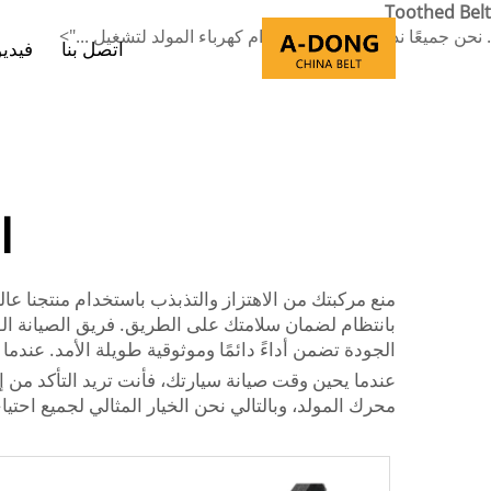
Toothed Belt
. نحن جميعًا ندرك مدى أهمية حزام كهرباء المولد لتشغيل ...">
اتصل بنا
فيدي
ا
منع مركبتك من الاهتزاز والتذبذب باستخدام منتجنا عا
بانتظام لضمان سلامتك على الطريق. فريق الصيانة الود
الجودة تضمن أداءً دائمًا وموثوقية طويلة الأمد. عندم
عندما يحين وقت صيانة سيارتك، فأنت تريد التأكد من 
محرك المولد، وبالتالي نحن الخيار المثالي لجميع احتي