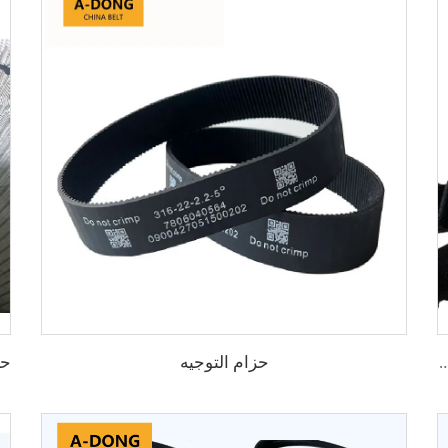
حزام التوجيه
فة من أسنان الحزام، لحماية محركات السيارات، مواد HNBR/CR من مصنع في الصين