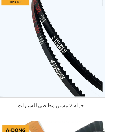
حزام V مسنن مطاطي للسيارات