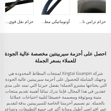
حزام تزامن ناقل حركة CR HNBR للسيارات
أوتوماتيكي مطاطي حزام V حزام ناقل مروحة مسنن أجزاء نقل حزام مسنن
حزام نقل قوي من مطاط HNBR، حزام توقيت
احصل على أحزمة سيربينتين مخصصة عالية الجودة
للعملاء بسعر الجملة
شركة Xingtai Guanpin لمنتجات المطاط المحدودة هي
وجهتك الشاملة للحصول على أحزمة سيربينتين عالية الجودة
التي يحتاجها مشترو الجملة! بفضل خبرتنا التي تمتد على مدى
عقدين في هذا المجال، فإننا ندرك تمامًا أهمية تقديم منتجات
متينة وموثوقة ومصممة خصيصًا لتلبية احتياجات عملائنا
بالجملة. تم تصميم أحزمتنا الخاصة للسيربينتين بدقة لتقديم
عمر افتراضي أطول ومتانة أكبر في جميع التطبيقات، وتساعد