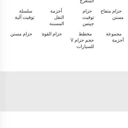
المتعرج
حزام منفاخ
حزام
أحزمة
سلسلة
مسنن
توقيت
النقل
توقيت آلية
جيتس
المسننة
مجموعة
مخطط
حزام القوة
حزام مسنن
أحزمة
حجم حزام V
للسيارات