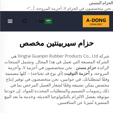
الحزام المسنن
. نحن متخصصون في الحزام V، أحزمة المروحة، أ...">
AR
حزام سيربينتين مخصص
شركة Xingtai Guanpin Rubber Products Co., Ltd هي
الشركة المصنعة التي تعمل في هذا المجال. وتشمل المنتجات
الرائدة
حزام مسنن
. نحن متخصصون في أحزمة V، وأحزمة
المروحة، و
أحزمة التوقيت
(أي نوع قد تحتاجه) -- كلها مصممة
وفقًا لمتطلباتك. في جوانبين، نحن متخصصون في توفير إنتاج
مخصص يمكن تصنيعه وفقًا لشعار العميل المرخص بما في
ذلك رسومات التصميم والمتطلبات المحددة للمواد. إن جودتنا
موثوقة بفضل الالتزام بالتكنولوجيا الحديثة، وخدمة ما بعد البيع
المتميزة تُميزنا عن المنافسين.