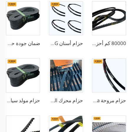
80000 كم أحزمة بولي-في متعددة التجويفات عالية الجودة، أحزمة بولي-في/ أحزمة دقيقة ذات تجويفات صغيرة وأحزمة سير حزامية - مصنع في الصين/خدمة تصنيع المعدات الأصلية
حزام أسنان A-DONG أحزمة نقل عالية الأداء
ضمان جودة حزام PK من مادة CR وEPDM، حزام بولي مسنن V للسيارات
حزام مروحة HM-35.5 9.5X900La بعلامة تجارية مخصصة، حزام مسطح على شكل V من مصنع في الصين
حزام محرك السيارة حزام توقيت مطلي
حزام مولد سيارة ملون حجم 6PK