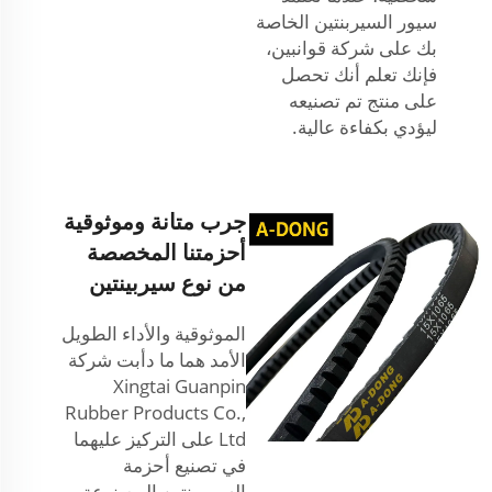
سيور السيربنتين الخاصة
بك على شركة قوانبين،
فإنك تعلم أنك تحصل
على منتج تم تصنيعه
ليؤدي بكفاءة عالية.
جرب متانة وموثوقية
أحزمتنا المخصصة
من نوع سيربينتين
الموثوقية والأداء الطويل
الأمد هما ما دأبت شركة
Xingtai Guanpin
Rubber Products Co.,
Ltd على التركيز عليهما
في تصنيع أحزمة
السيربينتين المصنوعة