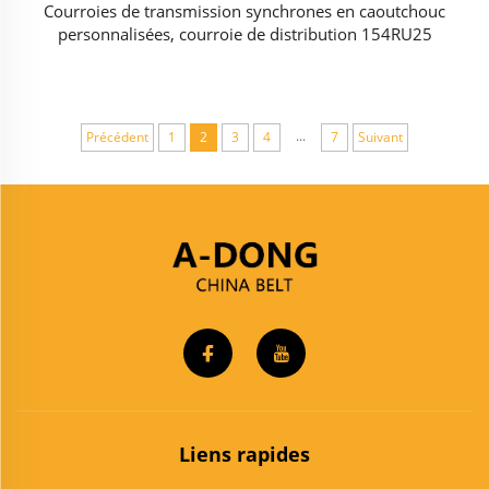
Courroies de transmission synchrones en caoutchouc
personnalisées, courroie de distribution 154RU25
...
Précédent
1
2
3
4
7
Suivant
Liens rapides