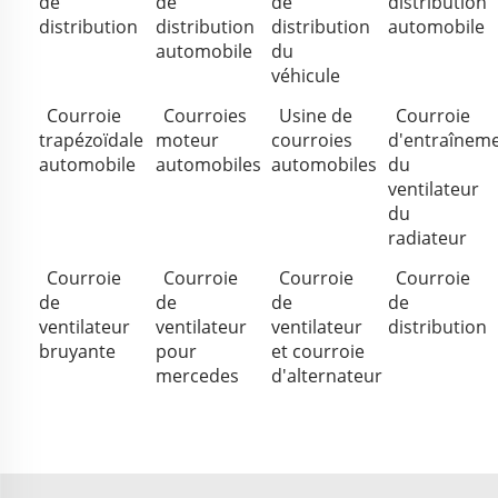
de
de
de
distribution
distribution
distribution
distribution
automobile
automobile
du
véhicule
Courroie
Courroies
Usine de
Courroie
trapézoïdale
moteur
courroies
d'entraînem
automobile
automobiles
automobiles
du
ventilateur
du
radiateur
Courroie
Courroie
Courroie
Courroie
de
de
de
de
ventilateur
ventilateur
ventilateur
distribution
bruyante
pour
et courroie
mercedes
d'alternateur