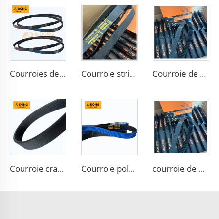
Courroies de transmission striées standard 6PK1140 pour voitures
Courroie striée en caoutchouc A-DONG à transmission puissante
Courroie de distribution A-DONG 88ZA19 fabriquée dans une usine chinoise, avec bonne résistance à l'huile et à la chaleur
Courroie crantée en caoutchouc à prix d'usine 6PK Courroies de ventilateur
Courroie poly-V moteur 6PK1973 pour pièces détachées Ford Jeep Lancia Mazda
courroie de distribution 99YU19 pour MITSUBISHI, avec câble de tension en polyester importé