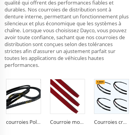
qualité qui offrent des performances fiables et
durables. Nos courroies de distribution sont à
denture interne, permettant un fonctionnement plus
silencieux et plus économique que les systèmes à
chaîne. Lorsque vous choisissez Dayco, vous pouvez
avoir toute confiance, sachant que nos courroies de
distribution sont conçues selon des tolérances
strictes afin d'assurer un ajustement parfait sur
toutes les applications de véhicules hautes
performances.
courroies Poly-V à nervures multiples de 80000 km de haute qualité, Courroies Poly-V / Micro V à nervures & Courroies crantées - Usine chinoise / Service OEM
Courroie moulée PK/5PK1173 en matériau EPDM, adaptée pour moteur de course, haute qualité
Courroies crantées A-DONG Hautes performances pour transmission