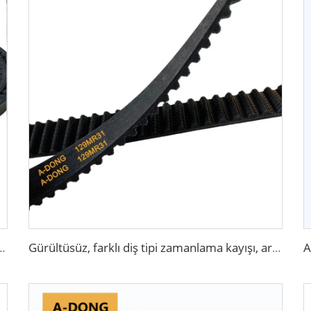
Kayışlar/ Mikro V Kanatlı ve Sinüs kayışlar tahrik kayışları - Çin fabrikası/OEM hizmeti
Gürültüsüz, farklı diş tipi zamanlama kayışı, araba motorlarını korur, Çin fabrikası HNBR/CR malzemeleri