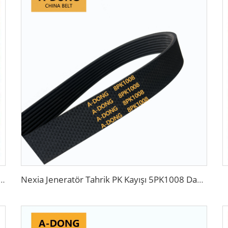
ışı 88ZA19, Çin fabrikası üretim, iyi yağ ve ısıya dayanıklı
Nexia Jeneratör Tahrik PK Kayışı 5PK1008 Daewoo için