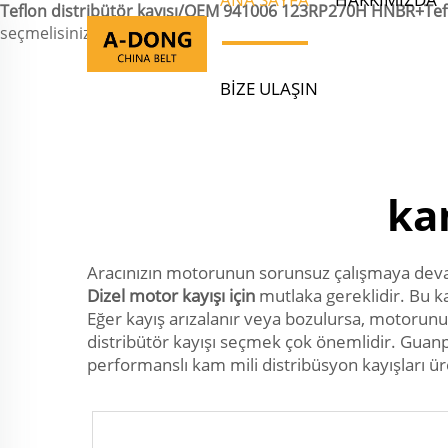
Teflon distribütör kayışı/OEM 941006 123RP270H HNBR+Teflo
seçmelisiniz.">
BIZE ULAŞIN
ka
Aracınızın motorunun sorunsuz çalışmaya deva
Dizel motor kayışı için
mutlaka gereklidir. Bu k
Eğer kayış arızalanır veya bozulursa, motorunu
distribütör kayışı seçmek çok önemlidir. Guanpi
performanslı kam mili distribüsyon kayışları üre