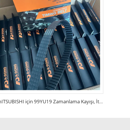
mITSUBISHI için 99YU19 Zamanlama Kayışı, İthal Polyester Gerilim Hattı ile