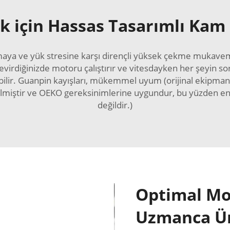
 için Hassas Tasarımlı Kam
aya ve yük stresine karşı dirençli yüksek çekme mukavem
virdiğinizde motoru çalıştırır ve vitesdayken her şeyin soru
abilir. Guanpin kayışları, mükemmel uyum (orijinal ekipma
lmiştir ve OEKO gereksinimlerine uygundur, bu yüzden end
değildir.)
Optimal Mo
Uzmanca Ür