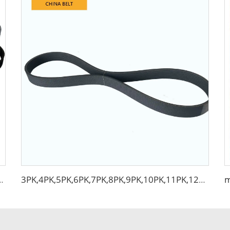
ışı Renkli Kayış 6PK boyutu
3PK,4PK,5PK,6PK,7PK,8PK,9PK,10PK,11PK,12PK KASNAK V Dişli Kayış PEUGEOT için