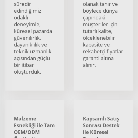
süredir
olanak tanır ve
edindiğimiz
böylece dünya
odaklı
çapındaki
deneyimle,
müşteriler için
küresel pazarda
tutarlı kalite,
güvenilirlik,
ölçeklenebilir
dayanıklılık ve
kapasite ve
teknik uzmanlık
rekabetçi fiyatlar
açısından güçlü
garanti altına
bir itibar
alınır.
oluşturduk.
Malzeme
Kapsamlı Satış
Esnekliği ile Tam
Sonrası Destek
OEM/ODM
ile Küresel