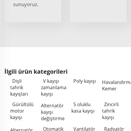
sunuyoruz.
İlgili ürün kategorileri
Dişli
V kayışı
Poly kayışı
Havalandırm
tahrik
zamanlama
Kemer
kayışları
kayışı
Gürültülü
5 oluklu
Zincirli
Alternatör
motor
kasa kayışı
tahrik
kayışı
kayışı
kayışı
değiştirme
Otomatik
Vantilatör
Radyatör
Alternatör