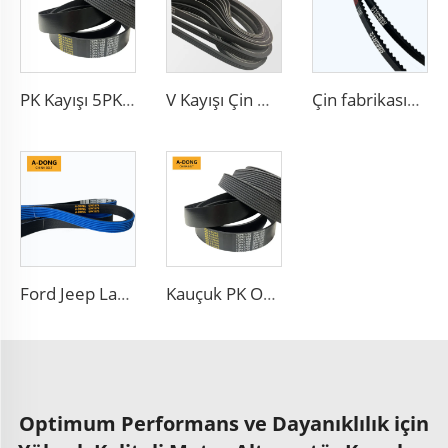
PK Kayışı 5PK1650 Otomatik Jeneratör V-Kayışı Oluklu Kayış 5PK865
V Kayışı Çin Üreticisi Motor Kayışı 6PK2563 Ribbed PK 5PK692 Fan Tahrik Kayışı
Çin fabrikasından HM-35.5 fan kayışı 9.5X900La Özel Marka düz v kayışı
Ford Jeep Lancia Mazda Yedek Parçaları için Motor Poly V Kayışı 6PK1973
Kauçuk PK Otomobil Fan Tahrik Kayışı, Özelleştirilebilir OEM 8PK 6PK 4PK Poly V Dişli Kayışlar
Optimum Performans ve Dayanıklılık için