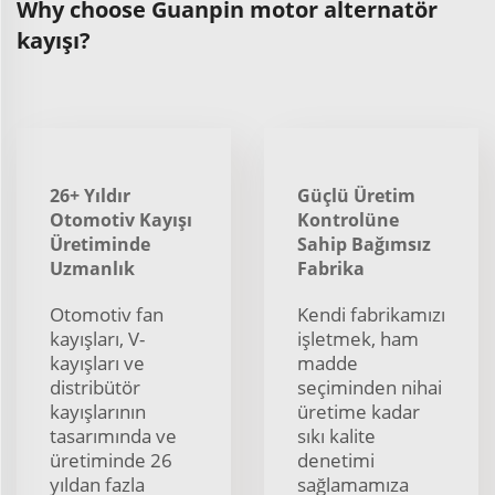
Why choose Guanpin motor alternatör
kayışı?
26+ Yıldır
Güçlü Üretim
Otomotiv Kayışı
Kontrolüne
Üretiminde
Sahip Bağımsız
Uzmanlık
Fabrika
Otomotiv fan
Kendi fabrikamızı
kayışları, V-
işletmek, ham
kayışları ve
madde
distribütör
seçiminden nihai
kayışlarının
üretime kadar
tasarımında ve
sıkı kalite
üretiminde 26
denetimi
yıldan fazla
sağlamamıza