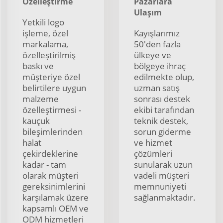
Özelleştirme
Pazarlara
Ulaşım
Yetkili logo
işleme, özel
Kayışlarımız
markalama,
50'den fazla
özelleştirilmiş
ülkeye ve
baskı ve
bölgeye ihraç
müşteriye özel
edilmekte olup,
belirtilere uygun
uzman satış
malzeme
sonrası destek
özelleştirmesi -
ekibi tarafından
kauçuk
teknik destek,
bileşimlerinden
sorun giderme
halat
ve hizmet
çekirdeklerine
çözümleri
kadar - tam
sunularak uzun
olarak müşteri
vadeli müşteri
gereksinimlerini
memnuniyeti
karşılamak üzere
sağlanmaktadır.
kapsamlı OEM ve
ODM hizmetleri