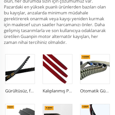
olun, her durumda sizin için çözümümüz var.
Pazardaki en yüksek puanlı ürünlerden bazıları olan
bu kayışlar, arızalarda minimum müdahale
gerektirerek onarmak veya kayışı yeniden kurmak
için maalesef uzun saatler harcamanızı önler. Daha
gelişmiş tasarımlarla ve son kullanıcıya odaklanarak
üretilen Guanpin motor alternatör kayışları, her
zaman nihai tercihiniz olmalıdır.
Gürültüsüz, farklı diş tipi zamanlama kayışı, araba motorlarını korur, Çin fabrikası HNBR/CR malzemeleri
Kalıplanmış PK kayışı/5PK1173 EPDM Malzeme, Yarış Motoru İçin Uygun, Yüksek Kalite
Otomatik Güç Aktarım Zamanlama Kayışı Yeni Ürün Özelleştirilebilir OEM Kauçuk Malzeme