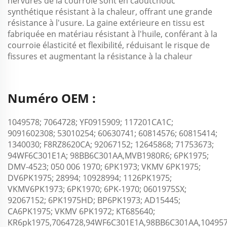
nervures de la courroie sont en caoutchouc
synthétique résistant à la chaleur, offrant une grande
résistance à l'usure. La gaine extérieure en tissu est
fabriquée en matériau résistant à l'huile, conférant à la
courroie élasticité et flexibilité, réduisant le risque de
fissures et augmentant la résistance à la chaleur
Numéro OEM :
1049578; 7064728; YF0915909; 117201CA1C;
9091602308; 53010254; 60630741; 60814576; 60815414;
1340030; F8RZ8620CA; 92067152; 12645868; 71753673;
94WF6C301E1A; 98BB6C301AA,MVB1980R6; 6PK1975;
DMV-4523; 050 006 1970; 6PK1973; VKMV 6PK1975;
DV6PK1975; 28994; 10928994; 1126PK1975;
VKMV6PK1973; 6PK1970; 6PK-1970; 0601975SX;
92067152; 6PK1975HD; BP6PK1973; AD15445;
CA6PK1975; VKMV 6PK1972; KT685640;
KR6pk1975,7064728,94WF6C301E1A,98BB6C301AA,104957