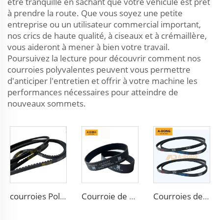
être tranquille en sachant que votre véhicule est prêt
à prendre la route. Que vous soyez une petite
entreprise ou un utilisateur commercial important,
nos crics de haute qualité, à ciseaux et à crémaillère,
vous aideront à mener à bien votre travail.
Poursuivez la lecture pour découvrir comment nos
courroies polyvalentes peuvent vous permettre
d'anticiper l'entretien et offrir à votre machine les
performances nécessaires pour atteindre de
nouveaux sommets.
courroies Poly-V à nervures multiples de 80000 km de haute qualité, Courroies Poly-V / Micro V à nervures & Courroies crantées - Usine chinoise / Service OEM
Courroie de direction
Courroies de transmission striées standard 6PK1140 pour voitures