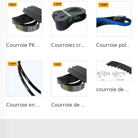
Courroie PK 5PK1650 Courroie d'alternateur automobile Courroie nervurée 5PK865
Courroies crantées Opel Drive 4PK643 pour Chevrolet Cruze
Courroie poly-V moteur 6PK1973 pour pièces détachées Ford Jeep Lancia Mazda
courroie de distribution 88ZA19 pour moteur de voiture pour TOYOTA
Courroie en caoutchouc Courroie automobile Transmission de puissance à grande vitesse et faible bruit Courroie V
Courroie de ventilateur de voiture en caoutchouc PK personnalisable OEM 8PK 6PK 4PK Poly V à nervures