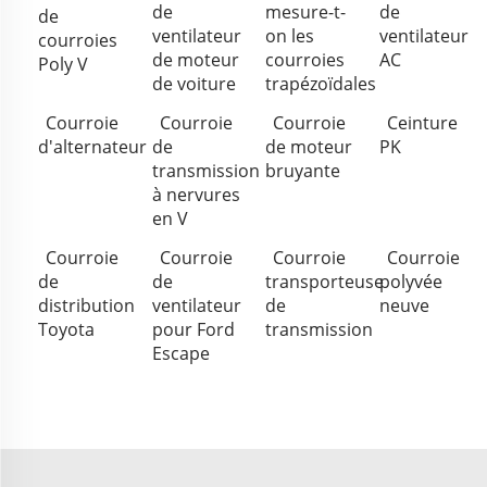
de
mesure-t-
de
de
ventilateur
on les
ventilateur
courroies
de moteur
courroies
AC
Poly V
de voiture
trapézoïdales
Courroie
Courroie
Courroie
Ceinture
d'alternateur
de
de moteur
PK
transmission
bruyante
à nervures
en V
Courroie
Courroie
Courroie
Courroie
de
de
transporteuse
polyvée
distribution
ventilateur
de
neuve
Toyota
pour Ford
transmission
Escape