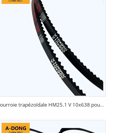
Courroie trapézoïdale HM25.1 V 10x638 pour Daewoo Matiz