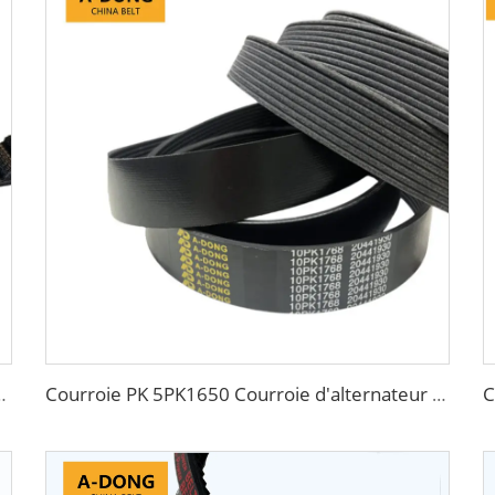
les moteurs automobiles, Fabrication chinoise en matériaux HNBR/CR
Courroie PK 5PK1650 Courroie d'alternateur automobile Courroie nervurée 5PK865