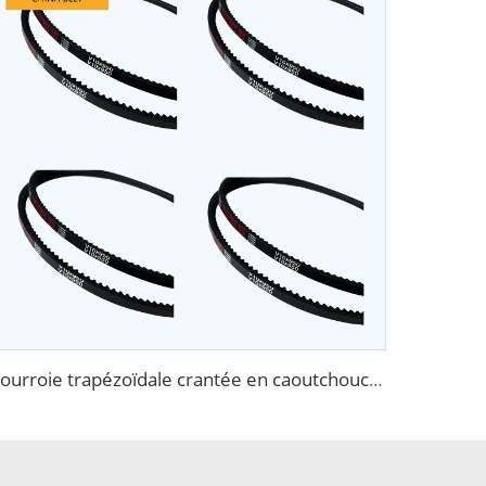
Courroie trapézoïdale crantée en caoutchouc EPDM de qualité AVX10X1500La pour VOLVO