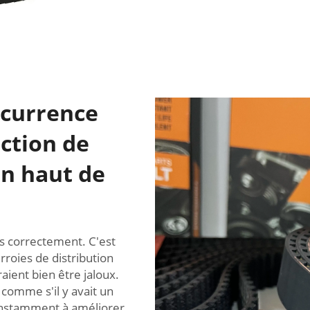
ncurrence
ection de
on haut de
as correctement. C'est
roies de distribution
ient bien être jaloux.
comme s'il y avait un
constamment à améliorer