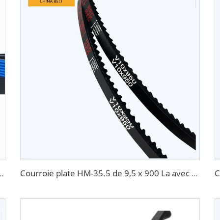
avec tissu réduisant le bruit, garantie 80000 km, matériaux EPDM
Courroie plate HM-35.5 de 9,5 x 900 La avec marque déposée personnalisée, provenant d'une usine chinoise