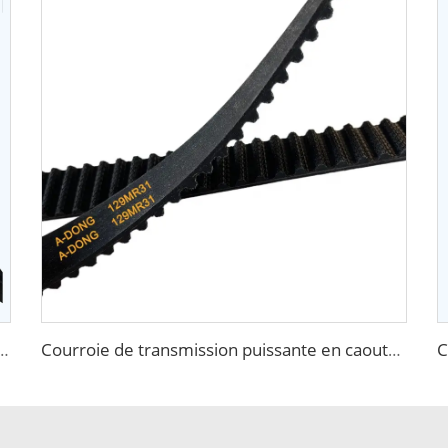
tomobile Transmission de puissance à grande vitesse et faible bruit Courroie V
Courroie de transmission puissante en caoutchouc HNBR, courroie de distribution