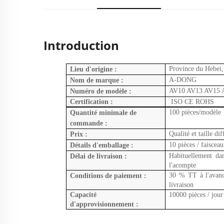
Introduction
Province du Hebei,
Lieu d'origine :
A-DONG
Nom de marque :
AV10 AV13 AV15 
Numéro de modèle :
Certification :
ISO CE ROHS
100 pièces/modèle
Quantité minimale de
commande :
Qualité et taille dif
Prix :
10 pièces / faisceau
Détails d'emballage :
Habituellement dan
Délai de livraison :
l'acompte
30 % TT à l'avance
Conditions de paiement :
livraison
Capacité
10000 pièces / jour
d'approvisionnement :