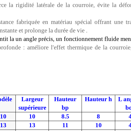
rce la rigidité latérale de la courroie, évite la dé
stance
fabriquée en matériau spécial offrant une tr
nstante et prolonge la durée de vie
.
ntit
la
un angle précis, un fonctionnement fluide
men
rofonde : améliore l'effet thermique de la courroie,
dèle
Largeur
Hauteur
Hauteur
h
L
an
supérieure
bp
b
10
10
8.5
8
13
13
11
10