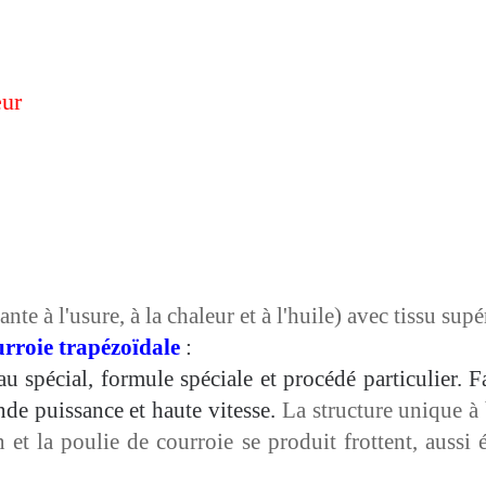
eur
 à l'usure, à la chaleur et à l'huile) avec tissu sup
urroie trapézoïdale
:
u spécial, formule spéciale et procédé particulier. Fa
nde puissance et haute vitesse.
La
structure unique à 
n et la poulie de courroie
se produit
frottent,
aussi