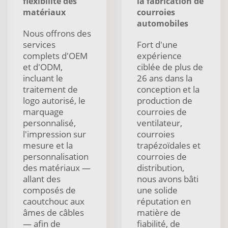
flexibilité des
la fabrication de
matériaux
courroies
automobiles
Nous offrons des
services
Fort d'une
complets d'OEM
expérience
et d'ODM,
ciblée de plus de
incluant le
26 ans dans la
traitement de
conception et la
logo autorisé, le
production de
marquage
courroies de
personnalisé,
ventilateur,
l'impression sur
courroies
mesure et la
trapézoïdales et
personnalisation
courroies de
des matériaux —
distribution,
allant des
nous avons bâti
composés de
une solide
caoutchouc aux
réputation en
âmes de câbles
matière de
— afin de
fiabilité, de