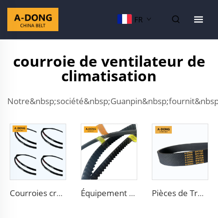
FR
courroie de ventilateur de
climatisation
Notre&nbsp;société&nbsp;Guanpin&nbsp;fournit&nbsp
Courroies crantées A-DONG Hautes performances pour transmission
Équipement moteur Courroie crantée Pièces automobiles Courroie de distribution en caoutchouc avec fibre de verre Blanc/noir
Pièces de Transmission Automobile en Caoutchouc Ventilateur Conveyortooth Drive Pk Timing Courroie Crantée