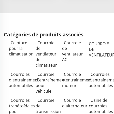
Catégories de produits associés
Ceinture
Courroie
Courroie
COURROIE
pour la
de
de
DE
climatisation
ventilateur
ventilateur
VENTILATEU
de
AC
climatiseur
Courroies
Courroie
Courroie
Courroies
d'entraînement
d'entraînement
d'entraînement
d'entraînem
automobiles
pour
moteur
automobiles
véhicule
Courroies
Courroie
Courroie
Usine de
trapézoïdales
de
d'alternateur
courroies
pour
transmission
automobiles