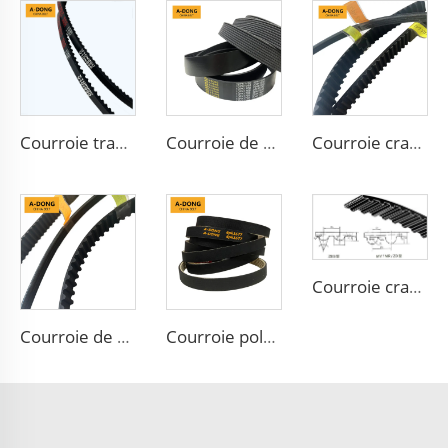
Courroie trapézoïdale HM25.1 V 10x638 pour Daewoo Matiz
Courroie de transmission de puissance 6PK 7PK courroies de ventilateur
Courroie crantée en caoutchouc automobile, pièce de transmission pour ventilateur de convoyeur, courroie dentée
Courroie crantée RU, YU, MR, S8M avec la marque A-DONG
Courroie de distribution en caoutchouc de haute qualité pour voiture
Courroie poly-V serpentine anti-chaleur en caoutchouc EPDM, courroie PK