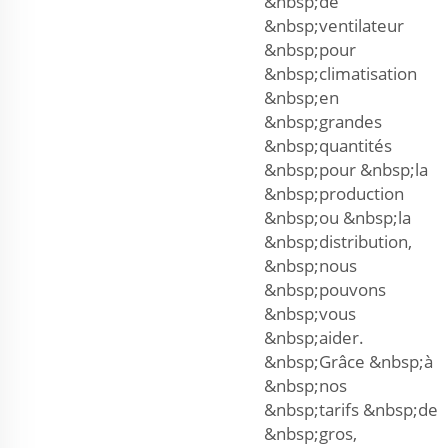
&nbsp;de
&nbsp;ventilateur
&nbsp;pour
&nbsp;climatisation
&nbsp;en
&nbsp;grandes
&nbsp;quantités
&nbsp;pour &nbsp;la
&nbsp;production
&nbsp;ou &nbsp;la
&nbsp;distribution,
&nbsp;nous
&nbsp;pouvons
&nbsp;vous
&nbsp;aider.
&nbsp;Grâce &nbsp;à
&nbsp;nos
&nbsp;tarifs &nbsp;de
&nbsp;gros,