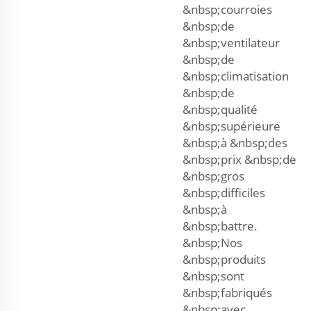
&nbsp;courroies
&nbsp;de
&nbsp;ventilateur
&nbsp;de
&nbsp;climatisation
&nbsp;de
&nbsp;qualité
&nbsp;supérieure
&nbsp;à &nbsp;des
&nbsp;prix &nbsp;de
&nbsp;gros
&nbsp;difficiles
&nbsp;à
&nbsp;battre.
&nbsp;Nos
&nbsp;produits
&nbsp;sont
&nbsp;fabriqués
&nbsp;avec