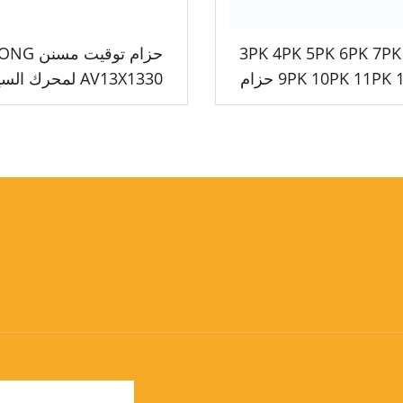
3PK 4PK 5PK 6PK 7PK 8PK
حزام توقيت م
9PK 10PK 11PK 12PK حزام
AV13X1330 لمحرك ال
ة أوتوماتيكي، حزام V
حزام مروحة سيارات بأس
على شكل V