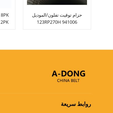
حزام توقيت تفلون/الموديل
941006 123RP270H
HNBR+تفلون لمحرك الديزل
مروح
روابط سريعة