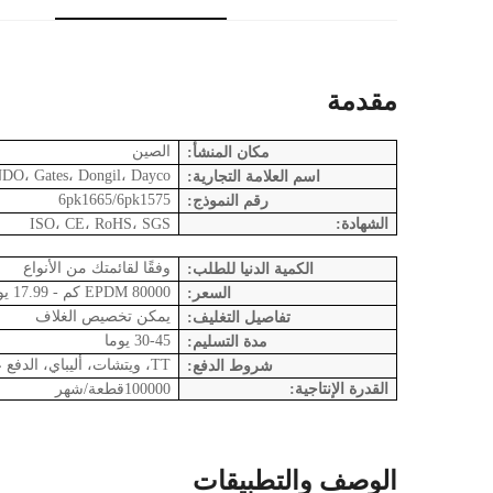
مقدمة
الصين
مكان المنشأ:
BANDO، Gates، Dongil، Dayco وعلامات تجار
اسم العلامة التجارية:
6pk1665/6pk1575
رقم النموذج:
الشهادة:
ISO، CE، RoHS، SGS
وفقًا لقائمتك من الأنواع
الكمية الدنيا للطلب:
EPDM 80000 كم - 17.99 يوان صيني/قطعة
السعر:
يمكن تخصيص الغلاف
تفاصيل التغليف:
30-45 يوما
مدة التسليم:
TT، ويتشات، أليباي، الدفع عبر الإنترنت على علي بابا
شروط الدفع:
القدرة الإنتاجية:
100000قطعة/شهر
الوصف والتطبيقات