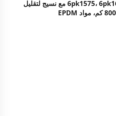
حزام لون أبيض 6pk1575، 6pk1665 مع نسيج لتقليل