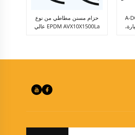
سنن A-DONG
حزام مسنن مطاطي من نوع
سيارة،
EPDM AVX10X1500La عالي
نان
الجودة لسيارات فولفو