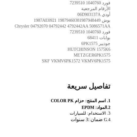
فورد
1040760
7239510
الأرقام المرجعية
أودي
06D903137A
بوش
1987948449 1987AE0921
1987946038
Chrysler
04792070 04792442 4792442AA 5086571AA
فورد
1040760 7239510
بوابات
68411
جوديير
6PK1575
HUTCHINSON
1575K6
METZGER6PK1575
SKF
VKMV6PK1572
VKMV6PK1575
تفاصيل سريعة
1. اسم المنتج: حزام COLOR PK
2.
المواد: EPDM
3. الاستخدام: للسيارات
ضمان
:3 سنوات
4.G