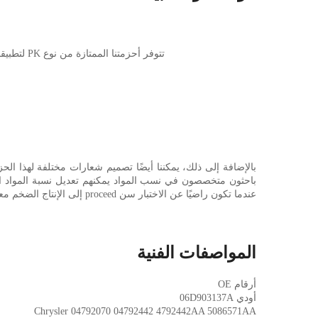
تتوفر أحزمتنا الممتازة من نوع PK لتطبيقات سطح العمل بعدة خيارات ألوان تشمل الأحمر، الأخضر، الأزرق، الأسود، وغيرها. تم تصميم هذه الأحزمة بتقنية القماش المعزز لتوفير ما يلي:
باحثون متخصصون في نسب المواد يمكنهم تعديل نسبة المواد الإنتا
عندما تكون راضيًا عن الاختبار سن proceed إلى الإنتاج الضخم معك
المواصفات الفنية
أرقام OE
أودي
06D903137A
Chrysler
04792070
04792442
4792442AA
5086571AA