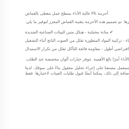
أحزمة PK عالية الأداء بسطح عمل مغطى بالقماش
✔ متانة محسّنة - هيكل متين للبيئات الصناعية الشديدة
 - تركيبة المواد المتطورة تقلل من الصوت الناتج أثناء التشغيل
فتراضي أطول - مقاومة فائقة للتآكل تقلل من تكرار الاستبدال
أداء أمرًا بالغ الأهمية. تتوفر خيارات ألوان مخصصة عند الطلب.
 وتوفير خدمات مخصصة، مثل gates وdongil وغيرها من العلامات التجارية. سيعمل مصنعنا على إجراء تحليل معقول بناءً على سوقك. لدينا
افة إلى ذلك، يمكننا أيضًا قبول طلبات العينات لاختبارها. فقط