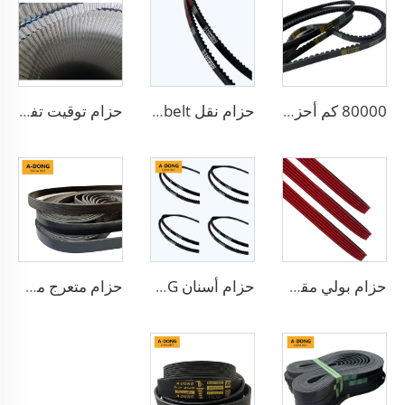
80000 كم أحزمة بولي-في متعددة التجويفات عالية الجودة، أحزمة بولي-في/ أحزمة دقيقة ذات تجويفات صغيرة وأحزمة سير حزامية - مصنع في الصين/خدمة تصنيع المعدات الأصلية
حزام نقل V-belt كهربائي فعال 13X900LA بأسنان مطاطية لنقل الحركة بالتروس، حزام الدينامو
حزام توقيت تفلون/الموديل 941006 123RP270H HNBR+تفلون لمحرك الديزل
حزام بولي مقولب/5PK1173 من مادة EPDM، مناسب لمحركات السباق، عالي الجودة
حزام أسنان A-DONG أحزمة نقل عالية الأداء
حزام متعرج مضاد للحرارة من مطاط EPDM حزام PK بولي مسنن