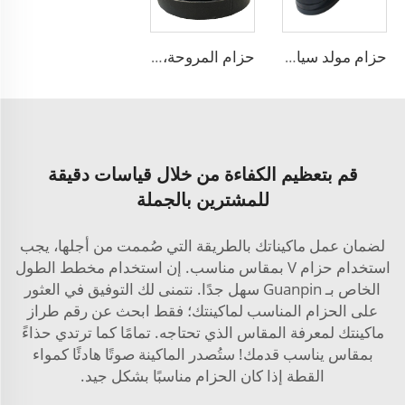
حزام مولد سيارة ملون حجم 6PK
حزام المروحة، حزام السيارة، حزام التوقيت، حزام النقل لضمان DAYCO 100000 كم
قم بتعظيم الكفاءة من خلال قياسات دقيقة
للمشترين بالجملة
لضمان عمل ماكيناتك بالطريقة التي صُممت من أجلها، يجب
استخدام حزام V بمقاس مناسب. إن استخدام مخطط الطول
الخاص بـ Guanpin سهل جدًا. نتمنى لك التوفيق في العثور
على الحزام المناسب لماكينتك؛ فقط ابحث عن رقم طراز
ماكينتك لمعرفة المقاس الذي تحتاجه. تمامًا كما ترتدي حذاءً
بمقاس يناسب قدمك! ستُصدر الماكينة صوتًا هادئًا كمواء
القطة إذا كان الحزام مناسبًا بشكل جيد.