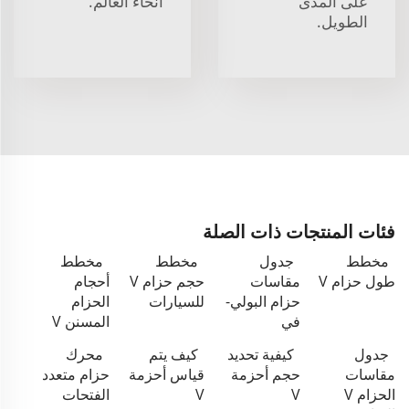
على المدى
أنحاء العالم.
الطويل.
فئات المنتجات ذات الصلة
مخطط
جدول
مخطط
مخطط
طول حزام V
مقاسات
حجم حزام V
أحجام
حزام البولي-
للسيارات
الحزام
في
المسنن V
جدول
كيفية تحديد
كيف يتم
محرك
مقاسات
حجم أحزمة
قياس أحزمة
حزام متعدد
الحزام V
V
V
الفتحات