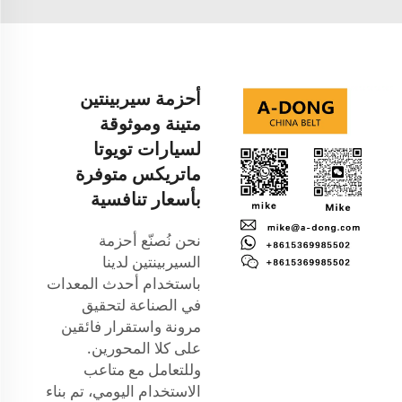
أحزمة سيربينتين
متينة وموثوقة
لسيارات تويوتا
ماتريكس متوفرة
بأسعار تنافسية
نحن نُصنّع أحزمة
السيربينتين لدينا
باستخدام أحدث المعدات
في الصناعة لتحقيق
مرونة واستقرار فائقين
على كلا المحورين.
وللتعامل مع متاعب
الاستخدام اليومي، تم بناء