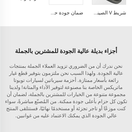
شريط V الصيني لمصنع المحرك شريط 6PK2563 مشقوق PK 5PK692 شريط ناقل للرياح
ضمان جودة حزام PK من مادة CR وEPDM، حزام بولي مسنن V للسيارات
أجزاء بديلة عالية الجودة للمشترين بالجملة
نحن ندرك أن من الضروري تزويد العملاء الجملة بمنتجات
عالية الجودة. ولهذا السبب نحن ملتزمون بتوفير قطع غيار
رائعة بأسعار ممتازة. أحزمة سيرباتين لسيارات تويوتا
ماتريكس الخاصة بنا مصنوعة لتوفير الأداء والمتانة! ولدينا
مجموعة متنوعة من الخيارات للمشترين بالجملة، لضمان أن
تكون كل حزام بأعلى جودة ممكنة. من المُصنّع مباشرةً، سواء
كنت موزعًا أو تاجر تجزئة أو مستخدمًا نهائيًا، فستتلقى المنتج
عالي الجودة الذي يمكنك الاعتماد عليه من غوانبين.