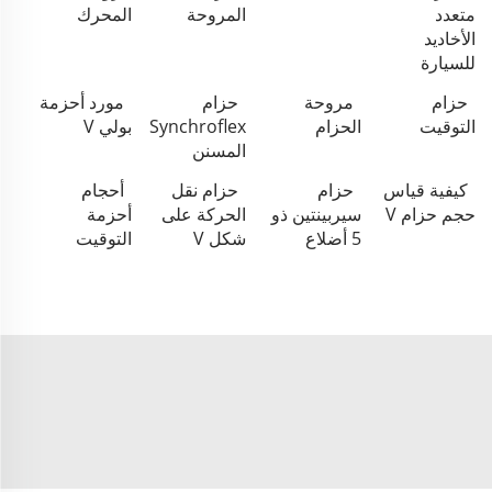
متعدد
المروحة
المحرك
الأخاديد
للسيارة
حزام
مروحة
حزام
مورد أحزمة
التوقيت
الحزام
Synchroflex
بولي V
المسنن
كيفية قياس
حزام
حزام نقل
أحجام
حجم حزام V
سيربينتين ذو
الحركة على
أحزمة
5 أضلاع
شكل V
التوقيت