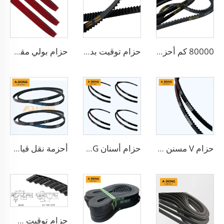
80000 كم أحزمة بولي-في متعددة التجويفات عالية الجودة، أحزمة بولي-في/ أحزمة دقيقة ذات تجويفات صغيرة وأحزمة سير حزامية - مصنع في الصين/خدمة تصنيع المعدات الأصلية
حزام توقيت بدون ضوضاء، أنواع مختلفة من أسنان الحزام، لحماية محركات السيارات، مواد HNBR/CR من مصنع في الصين
حزام بولي مقولب/5PK1173 من مادة EPDM، مناسب لمحركات السباق، عالي الجودة
حزام V مسنن مطاطي للسيارات
حزام أسنان A-DONG أحزمة نقل عالية الأداء
أحزمة نقل قياسية مزودة بأسنان 6PK1140 للسيارات
حزام توقيت RU، YU، MR، S8M مع علامة A-DONG