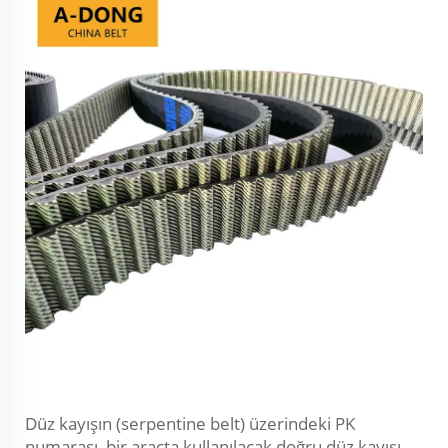
Düz kayışın (serpentine belt) üzerindeki PK
numarası, bir araçta kullanılacak doğru düz kayışı