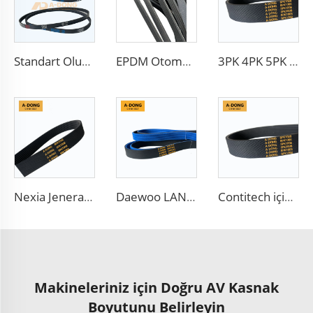
Standart Oluklu Şanzıman Kayışı 6PK1140 Otomobiller İçin
EPDM Otomobil Kayışları 8PK2895 Kauçuk Kayışlar Kamyon Fan Kayışları 10PK
3PK 4PK 5PK 6PK 7PK 8PK 9PK 10PK 11PK 12PK Otomobil Fan Kayışı V Kayışı
Nexia Jeneratör Tahrik PK Kayışı 5PK1008 Daewoo için
Daewoo LANOS Yedek Parça Tahrik PK Kayışı 5PK870 Çin Fabrikası
Contitech için Elastik 6PK 1200 EPDM Kauçuk V-Oyuk Pk Tahrik Kayışı
Makineleriniz için Doğru AV Kasnak
Boyutunu Belirleyin