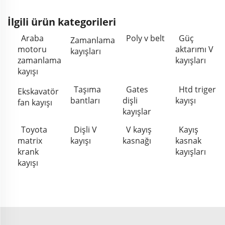
İlgili ürün kategorileri
Araba
Poly v belt
Güç
Zamanlama
motoru
aktarımı V
kayışları
zamanlama
kayışları
kayışı
Taşıma
Gates
Htd triger
Ekskavatör
bantları
dişli
kayışı
fan kayışı
kayışlar
Toyota
Dişli V
V kayış
Kayış
matrix
kayışı
kasnağı
kasnak
krank
kayışları
kayışı