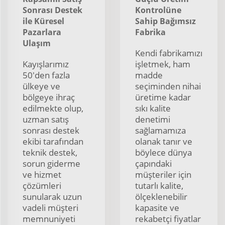
Sonrası Destek
Kontrolüne
ile Küresel
Sahip Bağımsız
Pazarlara
Fabrika
Ulaşım
Kendi fabrikamızı
Kayışlarımız
işletmek, ham
50'den fazla
madde
ülkeye ve
seçiminden nihai
bölgeye ihraç
üretime kadar
edilmekte olup,
sıkı kalite
uzman satış
denetimi
sonrası destek
sağlamamıza
ekibi tarafından
olanak tanır ve
teknik destek,
böylece dünya
sorun giderme
çapındaki
ve hizmet
müşteriler için
çözümleri
tutarlı kalite,
sunularak uzun
ölçeklenebilir
vadeli müşteri
kapasite ve
memnuniyeti
rekabetçi fiyatlar