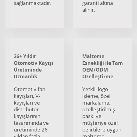
sağlanmaktadır.
garanti altına
alınır.
26+ Yıldır
Malzeme
Otomotiv Kayışı
Esnekliği ile Tam
Üretiminde
OEM/ODM
Uzmanlık
Özelleştirme
Otomotiv fan
Yetkili logo
kayışları, V-
işleme, özel
kayışları ve
markalama,
distribütör
özelleştirilmiş
kayışlarının
baskı ve
tasarımında ve
müşteriye özel
üretiminde 26
belirtilere uygun
yıldan fazla
malzeme