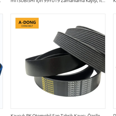
e Beyaz/siyah Motor Ekipmanı
mITSUBISHI için 99YU19 Zamanlama Kayışı, İthal Polyester Gerilim Hattı ile
Kauçuk PK Otomobil Fan Tahrik Kayışı, Özelleştirilebilir OEM 8PK 6PK 4PK Poly V Dişli Kayışlar