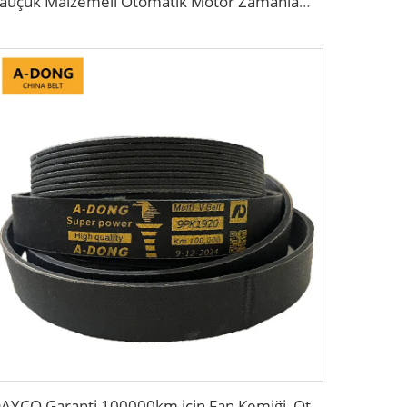
Kauçuk Malzemeli Otomatik Motor Zamanlama Kayışı
DAYCO Garanti 100000km için Fan Kemiği, Otomotiv Kayışı, Zamanlama Kayışı, Şanzıman Kayışı