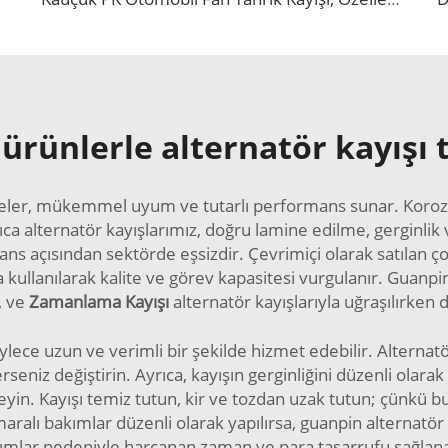
 ürünlerle alternatör kayışı t
lzemeler, mükemmel uyum ve tutarlı performans sunar. Koro
yrıca alternatör kayışlarımız, doğru lamine edilme, gerginlik
s açısından sektörde eşsizdir. Çevrimiçi olarak satılan ço
ullanılarak kalite ve görev kapasitesi vurgulanır. Guanpin
, ve
Zamanlama Kayışı
alternatör kayışlarıyla uğraşılırken
ylece uzun ve verimli bir şekilde hizmet edebilir. Alternatör
eniz değiştirin. Ayrıca, kayışın gerginliğini düzenli olarak
eyin. Kayışı temiz tutun, kir ve tozdan uzak tutun; çünkü b
lı bakımlar düzenli olarak yapılırsa, guanpin alternatör ka
ımlar nedeniyle harcanan zaman ve para tasarrufu sağlanab