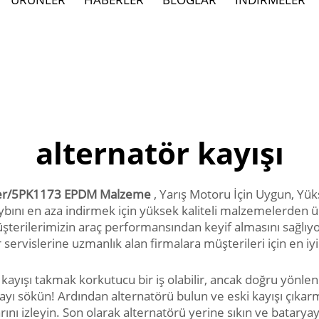
alternatör kayışı
mer/5PK1173 EPDM Malzeme
, Yarış Motoru İçin Uygun, Yü
kaybını en aza indirmek için yüksek kaliteli malzemelerden 
şterilerimizin araç performansından keyif almasını sağlıyor
r servislerine uzmanlık alan firmalara müşterileri için en 
r kayışı takmak korkutucu bir iş olabilir, ancak doğru yönlen
yayı sökün! Ardından alternatörü bulun ve eski kayışı çıkarm
larını izleyin. Son olarak alternatörü yerine sıkın ve batary