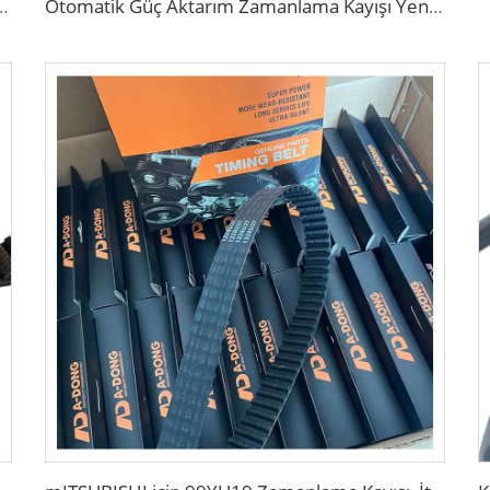
ksek Performanslı Şanzıman Kayışları
Otomatik Güç Aktarım Zamanlama Kayışı Yeni Ürün Özelleştirilebilir OEM Kauçuk Malzeme