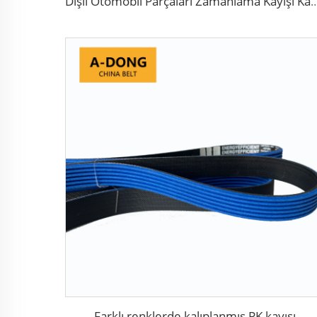
Dişli Otomobil Parçaları Zamanlama Kayışı Kauçuk Fiberglas il
Farklı renklerde kalıplanmış PK kayışı