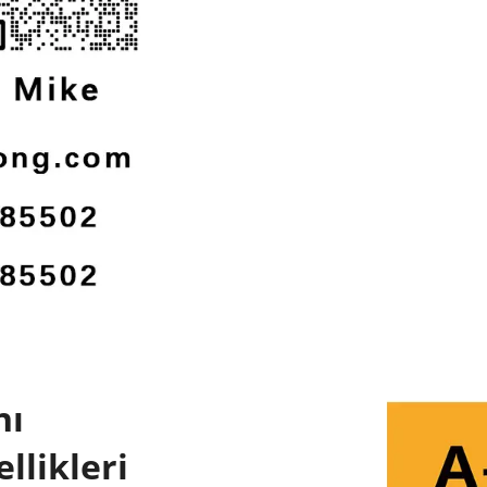
nı
llikleri