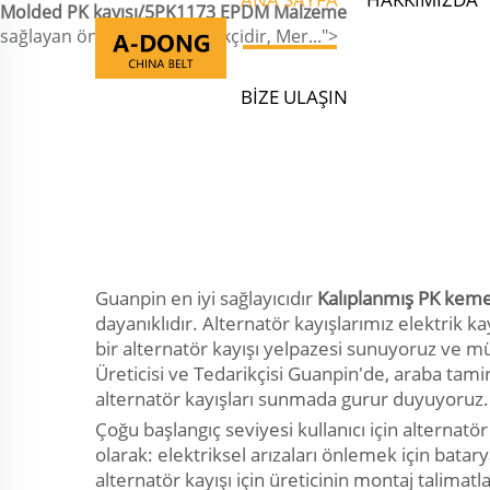
Molded PK kayışı/5PK1173 EPDM Malzeme
sağlayan önde gelen tedarikçidir, Mer...">
BIZE ULAŞIN
Guanpin en iyi sağlayıcıdır
Kalıplanmış PK ke
dayanıklıdır. Alternatör kayışlarımız elektrik 
bir alternatör kayışı yelpazesi sunuyoruz ve mü
Üreticisi ve Tedarikçisi Guanpin'de, araba tami
alternatör kayışları sunmada gurur duyuyoruz.
Çoğu başlangıç seviyesi kullanıcı için alternatö
olarak: elektriksel arızaları önlemek için batar
alternatör kayışı için üreticinin montaj talimat