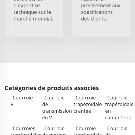
d'expertise
précisément aux
technique sur le
spécifications
marché mondial.
des clients.
Catégories de produits associés
Courroie
Courroie
Courroie
Courroie
V
de
trapézoïdale
trapézoïdale
transmission
crantée
en
en V
caoutchouc
Courroies
Courroie
Courroie
Courroie
trapézoïdales
de moteur
trapézoïdale
de