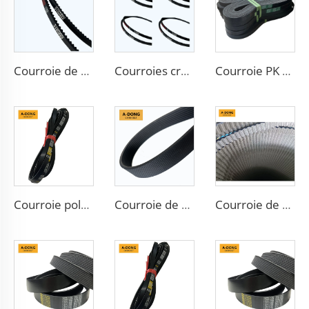
Courroie de transmission 13X900LA pour alternateur, courroie trapézoïdale avec dents en caoutchouc pour transmission par engrenages, courroie crantée pour dynamo
Courroies crantées A-DONG Hautes performances pour transmission
Courroie PK en matériau CR-EPDM, garantie qualité, courroie poly-V crantée automobile
Courroie poly V nervurée 4pk665 pour Chevrolet Aveo
Courroie de ventilateur PK A-DONG Pièces détachées automobiles 4PK954 MD308925 pour Daewoo et Chevrolet
Courroie de transmission synchrone en HNBR pour automobile