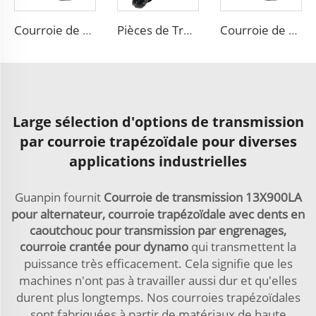
Courroie de transmission de puissance 6PK 7PK courroies de ventilateur
Pièces de Transmission Automobile en Caoutchouc Ventilateur Conveyortooth Drive Pk Timing Courroie Crantée
Courroie de ventilateur de voiture en caoutchouc PK personnalisable OEM 8PK 6PK 4PK Poly V à nervures
Large sélection d'options de transmission
par courroie trapézoïdale pour diverses
applications industrielles
Guanpin fournit
Courroie de transmission 13X900LA
pour alternateur, courroie trapézoïdale avec dents en
caoutchouc pour transmission par engrenages,
courroie crantée pour dynamo
qui transmettent la
puissance très efficacement. Cela signifie que les
machines n'ont pas à travailler aussi dur et qu'elles
durent plus longtemps. Nos courroies trapézoïdales
sont fabriquées à partir de matériaux de haute