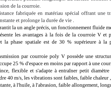
ssion de la courroie.
istance
fabriquée en matériau spécial offrant une t
nstante et prolonge la durée de vie
.
rantit
la
un angle précis, un fonctionnement fluide
m
ésente les avantages à la fois de la courroie V et
et la phase spatiale est de 30 % supérieure à la 
ansmission par courroie poly V possède une struct
occupe 25 % d'espace en moins par rapport à une cour
ince, flexible et
s'adapte
à
entraîner
petit
diamètre
ndre 40 m/s, les vibrations sont faibles,
faible chaleur
stante, à l'huile, à l'abrasion, faible allongement, lon