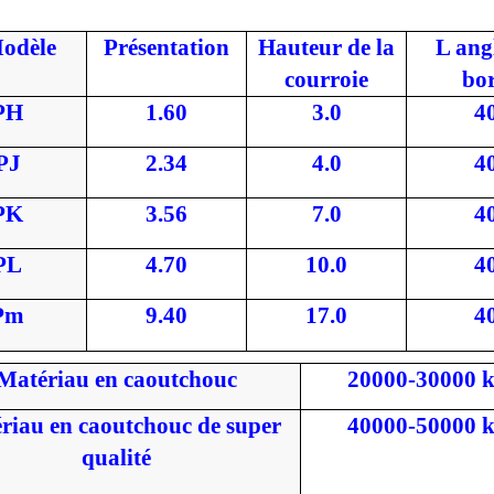
odèle
Présentation
Hauteur de la
L
ang
courroie
bo
PH
1.60
3.0
4
PJ
2.34
4.0
4
PK
3.56
7.0
4
PL
4.70
10.0
4
Pm
9.40
17.0
4
Matériau en caoutchouc
20000-30000 
riau en caoutchouc de super
40000-50000 
qualité