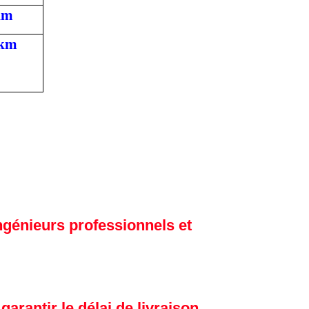
km
 km
ngénieurs professionnels et
garantir le délai de livraison