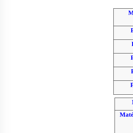
M
Maté