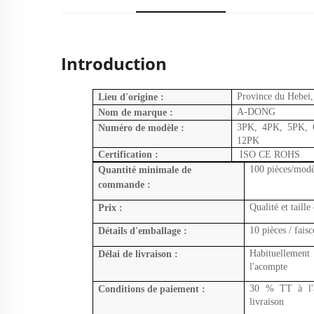
Introduction
Province du Hebei,
Lieu d'origine :
A-DONG
Nom de marque :
3PK, 4PK, 5PK, 
Numéro de modèle :
12PK
Certification :
ISO CE ROHS
100 pièces/modè
Quantité minimale de
commande :
Qualité et taille
Prix :
10 pièces / fais
Détails d'emballage :
Habituellemen
Délai de livraison :
l'acompte
30 % TT à l'av
Conditions de paiement :
livraison