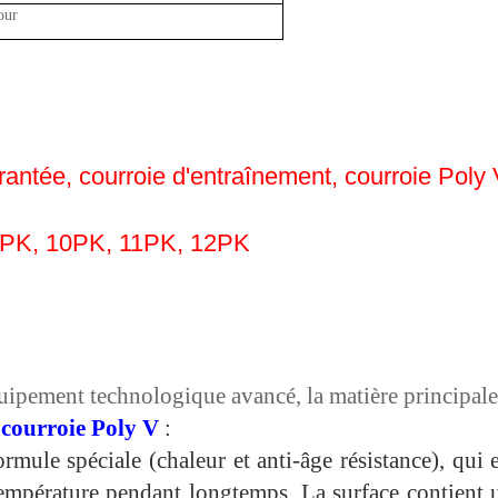
our
rantée, courroie d'entraînement, courroie Poly V
9PK, 10PK, 11PK, 12PK
uipement technologique avancé, la matière principa
a courroie Poly V
:
mule spéciale (chaleur et
anti-âge
résistance), qui 
température
pendant longtemps. La surface contient un