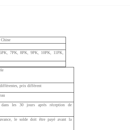
 Chine
6PK, 7PK, 8PK, 9PK, 10PK, 11PK,
le
 différentes, prix différent
ceau
t dans les 30 jours après réception de
ance, le solde doit être payé avant la