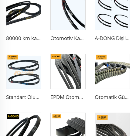
80000 km kaliteli çok kanallı Poly-V Kayışlar, Poly-V-Kayışlar/ Mikro V Kanatlı ve Sinüs kayışlar tahrik kayışları - Çin fabrikası/OEM hizmeti
Otomotiv Kauçuk Dişli V Kayışı
A-DONG Dişli Kayış Yüksek Performanslı Şanzıman Kayışları
Standart Oluklu Şanzıman Kayışı 6PK1140 Otomobiller İçin
EPDM Otomobil Kayışları 8PK2895 Kauçuk Kayışlar Kamyon Fan Kayışları 10PK
Otomatik Güç Aktarım Zamanlama Kayışı Yeni Ürün Özelleştirilebilir OEM Kauçuk Malzeme