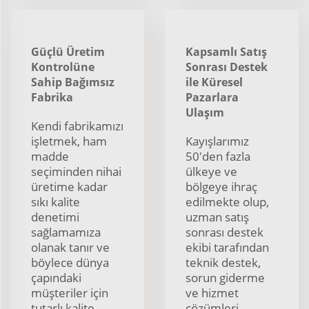
Güçlü Üretim
Kapsamlı Satış
Kontrolüne
Sonrası Destek
Sahip Bağımsız
ile Küresel
Fabrika
Pazarlara
Ulaşım
Kendi fabrikamızı
işletmek, ham
Kayışlarımız
madde
50'den fazla
seçiminden nihai
ülkeye ve
üretime kadar
bölgeye ihraç
sıkı kalite
edilmekte olup,
denetimi
uzman satış
sağlamamıza
sonrası destek
olanak tanır ve
ekibi tarafından
böylece dünya
teknik destek,
çapındaki
sorun giderme
müşteriler için
ve hizmet
tutarlı kalite,
çözümleri