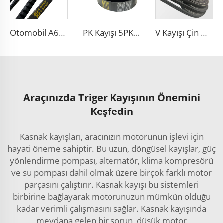
Otomobil A65 A66 A67 A68 A69 V-KAYIŞ Dişli Kayış Kauçuk BX70 V Fan Kayışı
PK Kayışı 5PK1650 Otomatik Jeneratör V-Kayışı Oluklu Kayış 5PK865
V Kayışı Çin Üreticisi Motor Kayışı 6PK2563 Ribbed PK 5PK692 Fan Tahrik Kayışı
Araçınızda Triger Kayışının Önemini
Keşfedin
Kasnak kayışları, aracınızın motorunun işlevi için
hayati öneme sahiptir. Bu uzun, döngüsel kayışlar, güç
yönlendirme pompası, alternatör, klima kompresörü
ve su pompası dahil olmak üzere birçok farklı motor
parçasını çalıştırır. Kasnak kayışı bu sistemleri
birbirine bağlayarak motorunuzun mümkün olduğu
kadar verimli çalışmasını sağlar. Kasnak kayışında
meydana gelen bir sorun, düşük motor