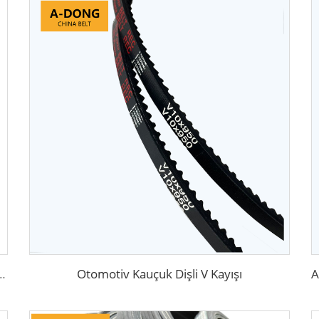
Otomotiv Kauçuk Dişli V Kayışı
PDM Malzeme, Yarış Motoru İçin Uygun, Yüksek Kalite