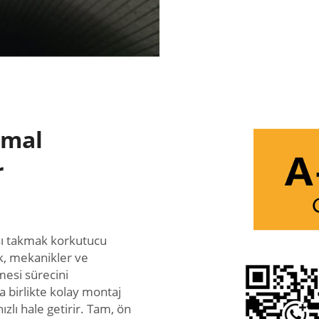
imal
r
şı takmak korkutucu
k, mekanikler ve
lmesi sürecini
la birlikte kolay montaj
ızlı hale getirir. Tam, ön