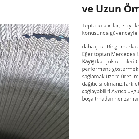
ve Uzun Öm
Toptancı alıcılar, en yü
konusunda güvenceyle 
daha çok "Ring" marka a
Eğer toptan Mercedes fa
Kayışı
kauçuk ürünleri Co
performans göstermek ve
sağlamak üzere üretilmi
dağıtıcısı olmanız fark e
sağlayabilir! Ayrıca uyg
boşaltmadan her zaman s